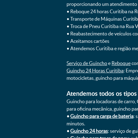
proporcionando um atendimento rá
ㅤㅤ• Reboque 24 horas Curitiba na 
ㅤㅤ• Transporte de Máquinas Curiti
ㅤㅤ• Troca de Pneu Curitiba na Rua 
ㅤㅤ• Reabastecimento de veículos c
ㅤㅤ• Aceitamos cartões
ㅤㅤ• Atendemos Curitiba e região m
Serviço de Guincho
e
Reboque
com
Guincho 24 Horas Curitiba
: Empr
motocicletas, guincho para máqui
Atendemos todos os tipos 
Guincho para locadoras de carro, 
para oficina mecânica, guincho para
•
Guincho para carga de bateria
: 
minutos.
•
Guincho 24 horas
: serviço de g