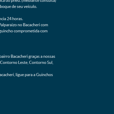
oca do pneu. (mediante consulta)
boque de seu veículo.
ncia 24 horas.
Valparaizo no Bacacheri com
de guincho comprometida com
airro Bacacheri graças a nossas
 Contorno Leste, Contorno Sul,
cacheri, ligue para a Guinchos