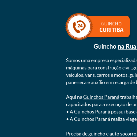
GUINCHO
CURITIBA
Guincho
na Rua
Somos uma empresa especializad
máquinas para construção civil, g
veículos, vans, carros e motos, g
pane seca e auxílio em recarga de ba
Aqui na
Guinchos Paraná
trabalha
capacitados para a execução de u
ㅤㅤ• A Guinchos Paraná possui base
ㅤㅤ• A Guinchos Paraná realiza viage
Precisa de
guincho
e
auto socorro