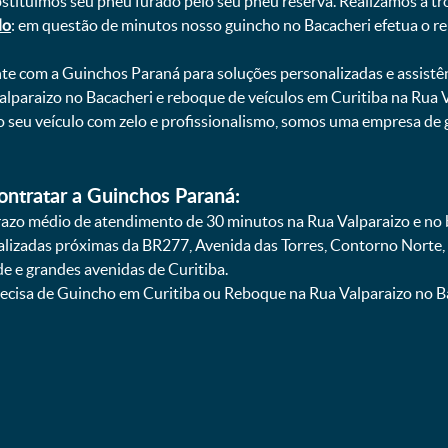
bstituímos seu pneu furado pelo seu pneu reserva. Realizamos a tr
do
: em questão de minutos nosso guincho no Bacacheri efetua o re
onte com a Guinchos Paraná para soluções personalizadas e assistê
alparaizo no Bacacheri e reboque de veículos em Curitiba na Rua 
do seu veículo com zelo e profissionalismo, somos uma empresa 
ontratar a Guinchos Paraná:
zo médio de atendimento de 30 minutos na Rua Valparaizo e no b
calizadas próximas da BR277, Avenida das Torres, Contorno Norte,
e e grandes avenidas de Curitiba.
ecisa de Guincho em Curitiba ou Reboque na Rua Valparaizo no Ba