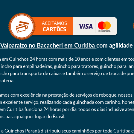
ACEITAMOS
CARTÕES
 Valparaizo no Bacacheri em Curitiba
com agilidade
a em
Guinchos 24 horas
com mais de 10 anos e com clientes em to
uincho para empilhadeiras, guincho para tratores, guincho para lan
uincho para transporte de caixas e também o serviço de troca de p
teria. ㅤㅤ
mos com excelência na prestação de serviços de reboque, nossos p
m excelente serviço, realizando cada guinchada com carinho, hon
 em Curitiba funciona 24 horas por dia, todos os dias inclusive at
ns para qualquer lugar do Brasil.
, a Guinchos Paraná distribuiu seus caminhões por toda Curitiba 