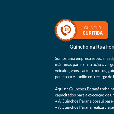
GUINCHO
CURITIBA
Guincho
na Rua Fer
Somos uma empresa especializad
máquinas para construção civil, g
veículos, vans, carros e motos, g
pane seca e auxílio em recarga de ba
Aqui na
Guinchos Paraná
trabalha
capacitados para a execução de u
ㅤㅤ• A Guinchos Paraná possui base
ㅤㅤ• A Guinchos Paraná realiza viage