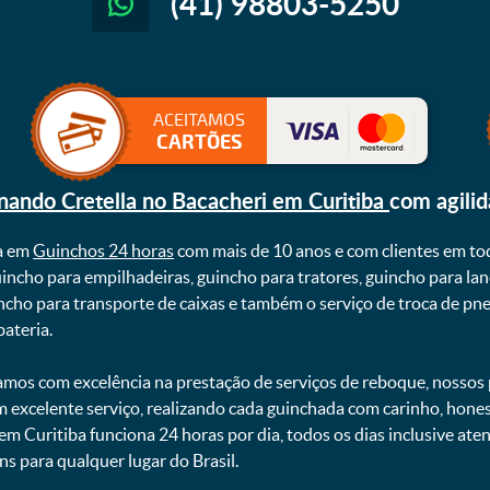
(41) 98803-5250
ACEITAMOS
CARTÕES
nando Cretella no Bacacheri em Curitiba
com agili
a em
Guinchos 24 horas
com mais de 10 anos e com clientes em to
uincho para empilhadeiras, guincho para tratores, guincho para lan
uincho para transporte de caixas e também o serviço de troca de p
teria. ㅤㅤ
mos com excelência na prestação de serviços de reboque, nossos p
m excelente serviço, realizando cada guinchada com carinho, hon
 em Curitiba funciona 24 horas por dia, todos os dias inclusive at
ns para qualquer lugar do Brasil.