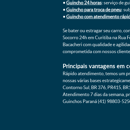
•
Guincho 24 horas
: serviço de g
•
Guincho para troca de pneu
: su
•
Guincho com atendimento rápi
Se bater ou estragar seu carro, c
Socorro 24h em Curitiba na Rua F
Bacacheri com qualidade e agilid
comprometida com nossos cliente
Principais vantagens em c
Rápido atendimento, temos um pra
nossas várias bases estrategicam
Contorno Sul, BR 376, PR415, BR1
Atendimento 7 dias da semana, pr
Guinchos Paraná (41) 98803-525