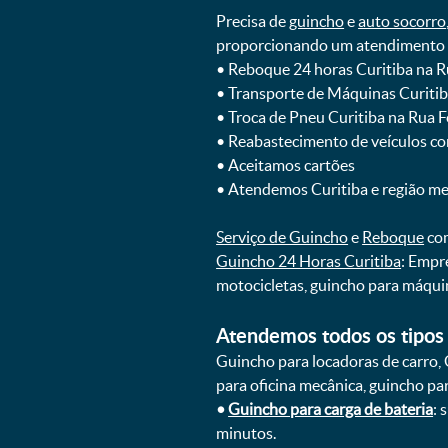
Precisa de
guincho
e
auto socorro
proporcionando um atendimento rá
ㅤㅤ• Reboque 24 horas Curitiba na 
ㅤㅤ• Transporte de Máquinas Curiti
ㅤㅤ• Troca de Pneu Curitiba na Rua 
ㅤㅤ• Reabastecimento de veículos c
ㅤㅤ• Aceitamos cartões
ㅤㅤ• Atendemos Curitiba e região m
Serviço de Guincho
e
Reboque
com
Guincho 24 Horas Curitiba
: Empr
motocicletas, guincho para máqui
Atendemos todos os tipos 
Guincho para locadoras de carro, 
para oficina mecânica, guincho para
•
Guincho para carga de bateria
: 
minutos.