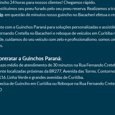
uincho 24 horas para nossos clientes! Chegamos rápido.
bstituímos seu pneu furado pelo seu pneu reserva. Realizamos a tr
do
: em questão de minutos nosso guincho no Bacacheri efetua o re
onte com a Guinchos Paraná para soluções personalizadas e assistê
ernando Cretella no Bacacheri e reboque de veículos em Curitiba 
ade, cuidamos do seu veículo com zelo e profissionalismo, somos 
s.
ontratar a Guinchos Paraná:
zo médio de atendimento de 30 minutos na Rua Fernando Cretella
ente localizadas próximas da BR277, Avenida das Torres, Contorno
16, Linha Verde e grandes avenidas de Curitiba.
ecisa de Guincho em Curitiba ou Reboque na Rua Fernando Cretella
0