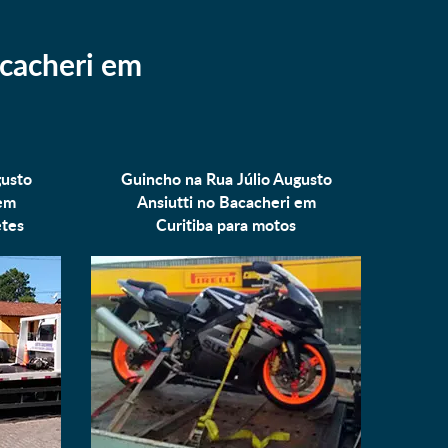
acacheri em
gusto
Guincho na Rua Júlio Augusto
 em
Ansiutti no Bacacheri em
tes
Curitiba para
motos