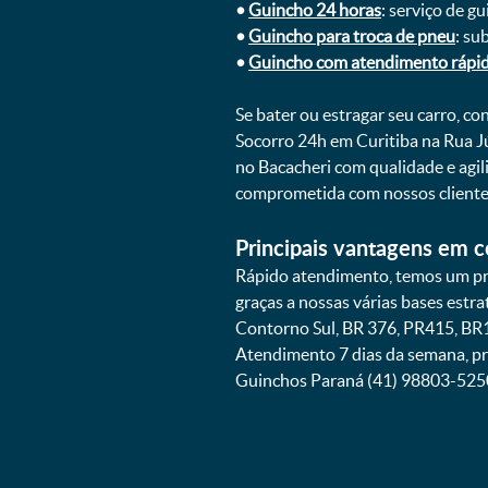
•
Guincho 24 horas
: serviço de g
•
Guincho para troca de pneu
: su
•
Guincho com atendimento rápi
Se bater ou estragar seu carro, c
Socorro 24h em Curitiba na Rua Jú
no Bacacheri com qualidade e agi
comprometida com nossos cliente
Principais vantagens em c
Rápido atendimento, temos um pra
graças a nossas várias bases estr
Contorno Sul, BR 376, PR415, BR1
Atendimento 7 dias da semana, pr
Guinchos Paraná (41) 98803-525