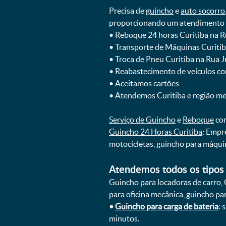
Precisa de
guincho
e
auto socorro
proporcionando um atendimento rá
ㅤㅤ• Reboque 24 horas Curitiba na 
ㅤㅤ• Transporte de Máquinas Curiti
ㅤㅤ• Troca de Pneu Curitiba na Rua 
ㅤㅤ• Reabastecimento de veículos c
ㅤㅤ• Aceitamos cartões
ㅤㅤ• Atendemos Curitiba e região m
Serviço de Guincho
e
Reboque
com
Guincho 24 Horas Curitiba
: Empr
motocicletas, guincho para máqui
Atendemos todos os tipos 
Guincho para locadoras de carro, 
para oficina mecânica, guincho para
•
Guincho para carga de bateria
: 
minutos.