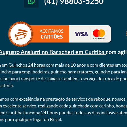
(41) 98803-5250
ACEITAMOS
CARTÕES
 Augusto Ansiutti no Bacacheri em Curitiba
com agi
a em
Guinchos 24 horas
com mais de 10 anos e com clientes em to
uincho para empilhadeiras, guincho para tratores, guincho para lan
uincho para transporte de caixas e também o serviço de troca de p
teria. ㅤㅤ
mos com excelência na prestação de serviços de reboque, nossos p
m excelente serviço, realizando cada guinchada com carinho, hon
 em Curitiba funciona 24 horas por dia, todos os dias inclusive at
ns para qualquer lugar do Brasil.