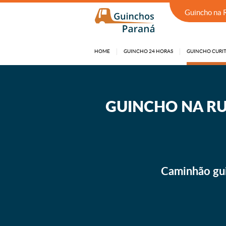
Guincho na R
HOME
GUINCHO 24 HORAS
GUINCHO CURIT
GUINCHO 24 HORAS EM SÃO JOSÉ DOS PINHAIS
GUINCHO
NA RU
Caminhão gui