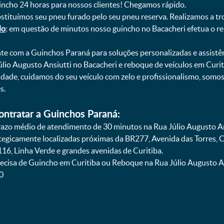
uincho 24 horas para nossos clientes! Chegamos rápido.
bstituímos seu pneu furado pelo seu pneu reserva. Realizamos a tr
do
: em questão de minutos nosso guincho no Bacacheri efetua o re
onte com a Guinchos Paraná para soluções personalizadas e assistê
lio Augusto Ansiutti no Bacacheri e reboque de veículos em Curit
lidade, cuidamos do seu veículo com zelo e profissionalismo, som
s.
ontratar a Guinchos Paraná:
zo médio de atendimento de 30 minutos na Rua Júlio Augusto Ans
ategicamente localizadas próximas da BR277, Avenida das Torres,
16, Linha Verde e grandes avenidas de Curitiba.
ecisa de Guincho em Curitiba ou Reboque na Rua Júlio Augusto Ans
0