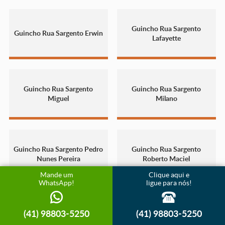
Guincho Rua Sargento
Guincho Rua Sargento Erwin
Lafayette
Guincho Rua Sargento
Guincho Rua Sargento
Miguel
Milano
Guincho Rua Sargento Pedro
Guincho Rua Sargento
Nunes Pereira
Roberto Maciel
Mande um
Clique aqui e
WhatsApp!
ligue para nós!
Guincho Rua Sargento
(41) 98803-5250
(41) 98803-5250
Guincho Rua Senta a Pua
Roberto Sabino