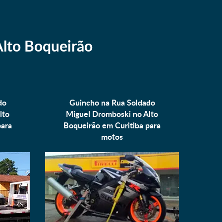
lto Boqueirão
do
Guincho na Rua Soldado
lto
Miguel Dromboski no Alto
para
Boqueirão em Curitiba para
motos