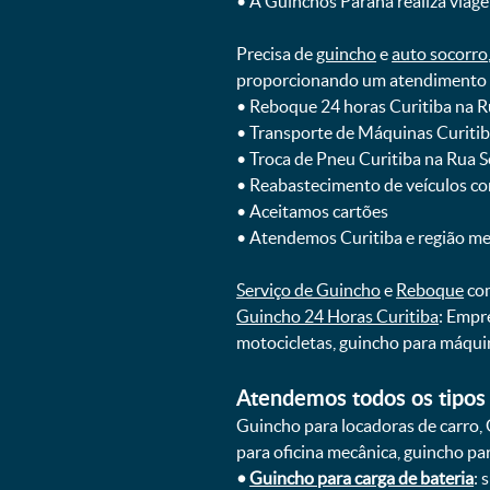
ㅤㅤ• A Guinchos Paraná realiza viage
Precisa de
guincho
e
auto socorro
proporcionando um atendimento rá
ㅤㅤ• Reboque 24 horas Curitiba na
ㅤㅤ• Transporte de Máquinas Curit
ㅤㅤ• Troca de Pneu Curitiba na Rua
ㅤㅤ• Reabastecimento de veículos c
ㅤㅤ• Aceitamos cartões
ㅤㅤ• Atendemos Curitiba e região m
Serviço de Guincho
e
Reboque
com
Guincho 24 Horas Curitiba
: Empr
motocicletas, guincho para máqui
Atendemos todos os tipos 
Guincho para locadoras de carro, 
para oficina mecânica, guincho para
•
Guincho para carga de bateria
: 