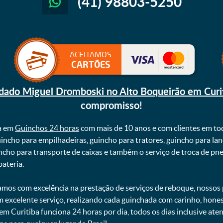
(41) 98803-5250
ACEITAMOS
CARTÕES
dado Miguel Dromboski no Alto Boqueirão em Curi
compromisso!
a em
Guinchos 24 horas
com mais de 10 anos e com clientes em to
uincho para empilhadeiras, guincho para tratores, guincho para lan
uincho para transporte de caixas e também o serviço de troca de p
teria. ㅤㅤ
mos com excelência na prestação de serviços de reboque, nossos p
m excelente serviço, realizando cada guinchada com carinho, hon
 em Curitiba funciona 24 horas por dia, todos os dias inclusive at