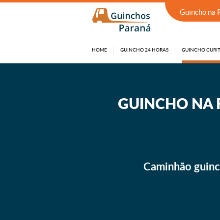
Guincho na 
HOME
GUINCHO 24 HORAS
GUINCHO CURIT
GUINCHO 24 HORAS EM SÃO JOSÉ DOS PINHAIS
GUINCHO
NA 
Caminhão guinc