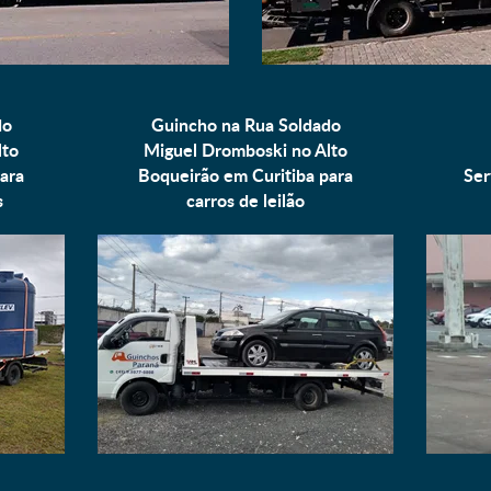
do
Guincho na Rua Soldado
lto
Miguel Dromboski no Alto
ara
Boqueirão em Curitiba para
Ser
s
carros de leilão