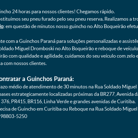
uincho 24 horas para nossos clientes! Chegamos rápido.
bstituímos seu pneu furado pelo seu pneu reserva. Realizamos a tr
do
: em questão de minutos nosso guincho no Alto Boqueirão efetua
onte com a Guinchos Paraná para soluções personalizadas e assistê
oldado Miguel Dromboski no Alto Boqueirão e reboque de veículo
ão com qualidade e agilidade, cuidamos do seu veículo com zelo 
 com nossos clientes.
ontratar a Guinchos Paraná:
azo médio de atendimento de 30 minutos na Rua Soldado Miguel 
 bases estrategicamente localizadas próximas da BR277, Avenida d
 376, PR415, BR116, Linha Verde e grandes avenidas de Curitiba.
recisa de Guincho em Curitiba ou Reboque na Rua Soldado Miguel
1) 98803-5250