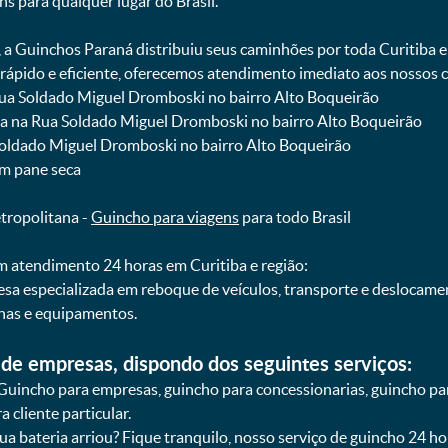
ns para qualquer lugar do Brasil.
, a Guinchos Paraná distribuiu seus caminhões por toda Curitiba 
pido e eficiente, oferecemos atendimento imediato aos nossos cl
 Rua Soldado Miguel Dromboski no bairro Alto Boqueirão
iba na Rua Soldado Miguel Dromboski no bairro Alto Boqueirão
 Soldado Miguel Dromboski no bairro Alto Boqueirão
om pane seca
etropolitana -
Guincho para viagens
para todo Brasil
 atendimento 24 horas em Curitiba e região:
esa especializada em reboque de veículos, transporte e deslocam
nas e equipamentos.
de empresas, dispondo dos seguintes serviços:
Guincho para empresas, guincho para concessionarias, guincho pa
 cliente particular.
sua bateria arriou? Fique tranquilo, nosso serviço de guincho 24 h