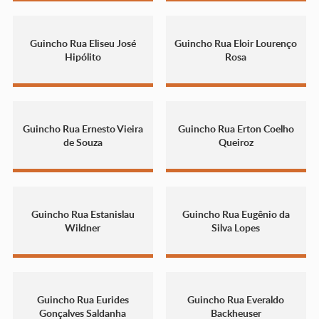
Guincho Rua Eliseu José
Guincho Rua Eloir Lourenço
Hipólito
Rosa
Guincho Rua Ernesto Vieira
Guincho Rua Erton Coelho
de Souza
Queiroz
Guincho Rua Estanislau
Guincho Rua Eugênio da
Wildner
Silva Lopes
Guincho Rua Eurides
Guincho Rua Everaldo
Gonçalves Saldanha
Backheuser