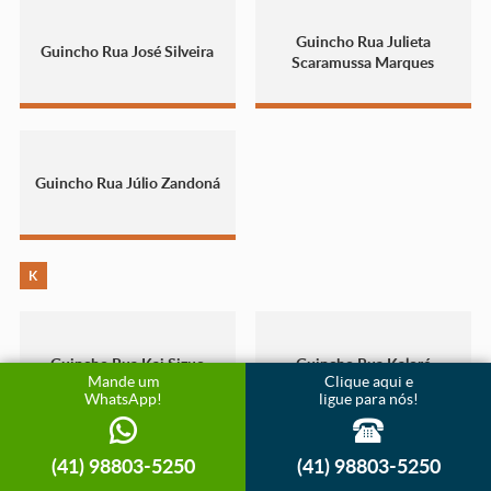
Guincho Rua Julieta
Guincho Rua José Silveira
Scaramussa Marques
Guincho Rua Júlio Zandoná
K
Guincho Rua Kai Sizuo
Guincho Rua Kaloré
Mande um
Clique aqui e
WhatsApp!
ligue para nós!
(41) 98803-5250
(41) 98803-5250
Guincho Rua Kleverson