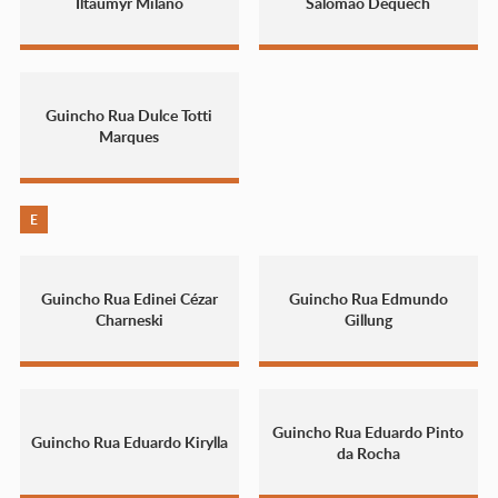
Iltaumyr Milano
Salomão Dequech
Guincho Rua Dulce Totti
Marques
E
Guincho Rua Edinei Cézar
Guincho Rua Edmundo
Charneski
Gillung
Guincho Rua Eduardo Pinto
Guincho Rua Eduardo Kirylla
da Rocha