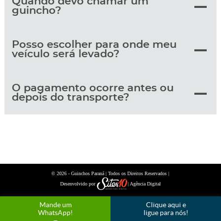
Quando devo chamar um
guincho?
Posso escolher para onde meu
veículo será levado?
O pagamento ocorre antes ou
depois do transporte?
© 2026 -
| Todos os Direitos Reservados |
Guinchos Paraná
Desenvolvido por
| Agência Digital
Mande um
Clique aqui e
WhatsApp!
ligue para nós!