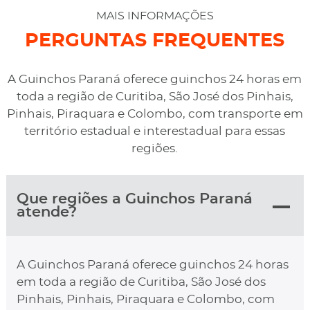
desviaram para uma oficina mais próximo, sem
MAIS INFORMAÇÕES
qualquer custo na maior boa vontade.
PERGUNTAS FREQUENTES
A Guinchos Paraná oferece guinchos 24 horas em
toda a região de Curitiba, São José dos Pinhais,
Pinhais, Piraquara e Colombo, com transporte em
território estadual e interestadual para essas
regiões.
Que regiões a Guinchos Paraná
atende?
A Guinchos Paraná oferece guinchos 24 horas
em toda a região de Curitiba, São José dos
Pinhais, Pinhais, Piraquara e Colombo, com