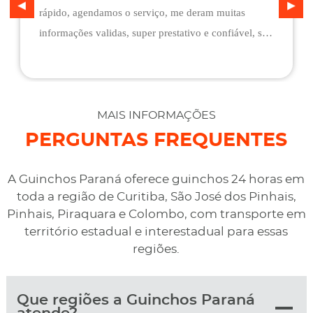
rápido, agendamos o serviço, me deram muitas
informações validas, super prestativo e confiável, são
flexíveis quando ao pagamento, me deram mais
assistência do que esperava e foi o melhor preço
cotado. Não conseguimos descarregar em casa,
desviaram para uma oficina mais próximo, sem
MAIS INFORMAÇÕES
qualquer custo na maior boa vontade.
PERGUNTAS FREQUENTES
A Guinchos Paraná oferece guinchos 24 horas em
toda a região de Curitiba, São José dos Pinhais,
Pinhais, Piraquara e Colombo, com transporte em
território estadual e interestadual para essas
regiões.
Que regiões a Guinchos Paraná