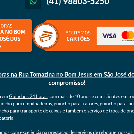
(41) 98803-5250
HORAS
NA NO BOM
ACEITAMOS
JOSÉ DOS
CARTÕES
S
ras na Rua Tomazina no Bom Jesus em São José do
compromisso!
a em
Guinchos 24 horas
com mais de 10 anos e com clientes em to
uincho para empilhadeiras, guincho para tratores, guincho para lan
uincho para transporte de caixas e também o serviço de troca de p
teria. ㅤㅤ
mos com excelência na prestação de serviços de reboque, nossos p