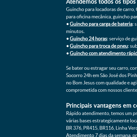
Atendemos todos os tipos 
Guincho para locadoras de carro, 
para oficina mecânica, guincho para
•
Guincho para carga de bateria
: 
minutos.
•
Guincho 24 horas
: serviço de g
•
Guincho para troca de pneu
: su
•
Guincho com atendimento rápi
Se bater ou estragar seu carro, c
Socorro 24h em São José dos Pinh
no Bom Jesus com qualidade e agi
comprometida com nossos cliente
Principais vantagens em c
Rápido atendimento, temos um pr
várias bases estrategicamente lo
BR 376, PR415, BR116, Linha Verd
Atendimento 7 dias da semana, pr