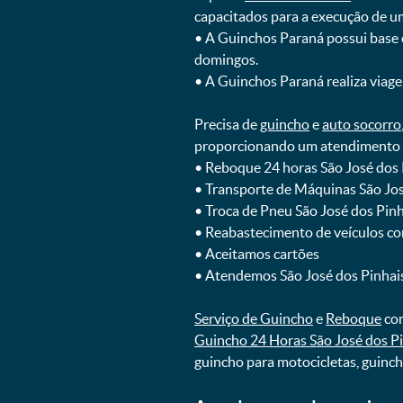
capacitados para a execução de u
ㅤㅤ• A Guinchos Paraná possui base
domingos.
ㅤㅤ• A Guinchos Paraná realiza viage
Precisa de
guincho
e
auto socorro
proporcionando um atendimento rá
ㅤㅤ• Reboque 24 horas São José dos
ㅤㅤ• Transporte de Máquinas São J
ㅤㅤ• Troca de Pneu São José dos Pi
ㅤㅤ• Reabastecimento de veículos c
ㅤㅤ• Aceitamos cartões
ㅤㅤ• Atendemos São José dos Pinhai
Serviço de Guincho
e
Reboque
com
Guincho 24 Horas São José dos P
guincho para motocicletas, guinc