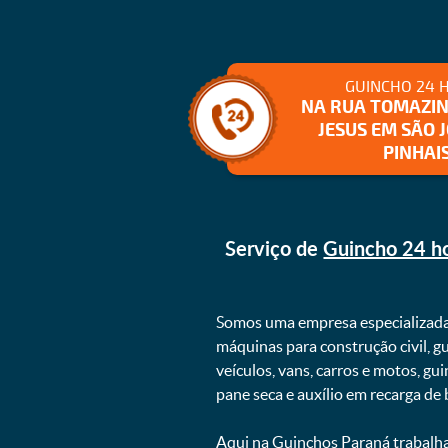
GUINCHO 24 
NA RUA TOMAZI
JESUS EM SÃO 
PINHAI
Serviço de
Guincho 24 ho
Somos uma empresa especializad
máquinas para construção civil, g
veículos, vans, carros e motos, g
pane seca e auxílio em recarga de ba
Aqui na
Guinchos Paraná
trabalha