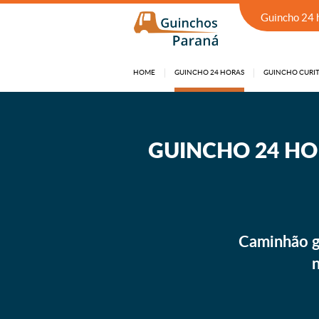
Guincho 24 
HOME
GUINCHO 24 HORAS
GUINCHO CURIT
GUINCHO 24 HORAS EM SÃO JOSÉ DOS PINHAIS
GUINCHO 24 HO
Caminhão gu
n