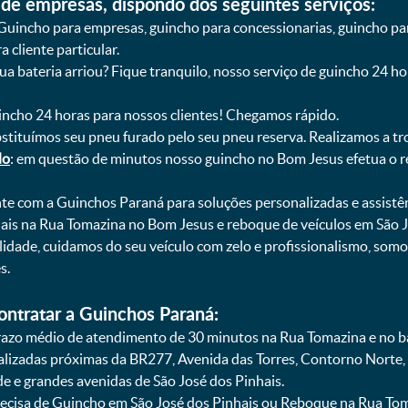
de empresas, dispondo dos seguintes serviços:
Guincho para empresas, guincho para concessionarias, guincho pa
 cliente particular.
sua bateria arriou? Fique tranquilo, nosso serviço de guincho 24 h
uincho 24 horas para nossos clientes! Chegamos rápido.
bstituímos seu pneu furado pelo seu pneu reserva. Realizamos a tr
do
: em questão de minutos nosso guincho no Bom Jesus efetua o r
onte com a Guinchos Paraná para soluções personalizadas e assistê
ais na Rua Tomazina no Bom Jesus e reboque de veículos em São 
lidade, cuidamos do seu veículo com zelo e profissionalismo, so
s.
ontratar a Guinchos Paraná:
azo médio de atendimento de 30 minutos na Rua Tomazina e no ba
calizadas próximas da BR277, Avenida das Torres, Contorno Norte,
e e grandes avenidas de São José dos Pinhais.
ecisa de Guincho em São José dos Pinhais ou Reboque na Rua Toma