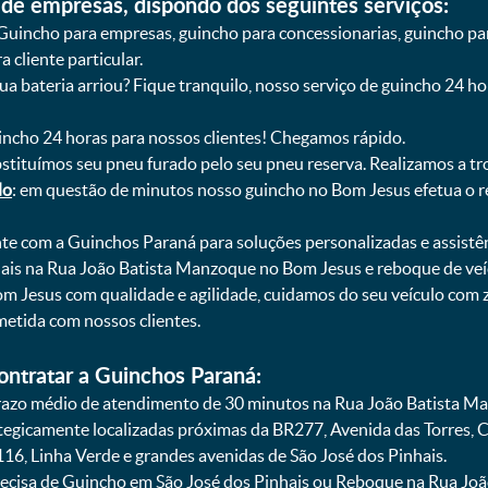
de empresas, dispondo dos seguintes serviços:
Guincho para empresas, guincho para concessionarias, guincho pa
 cliente particular.
sua bateria arriou? Fique tranquilo, nosso serviço de guincho 24 h
uincho 24 horas para nossos clientes! Chegamos rápido.
bstituímos seu pneu furado pelo seu pneu reserva. Realizamos a tr
do
: em questão de minutos nosso guincho no Bom Jesus efetua o r
onte com a Guinchos Paraná para soluções personalizadas e assistê
ais na Rua João Batista Manzoque no Bom Jesus e reboque de veí
 Jesus com qualidade e agilidade, cuidamos do seu veículo com z
tida com nossos clientes.
ontratar a Guinchos Paraná:
azo médio de atendimento de 30 minutos na Rua João Batista Ma
ategicamente localizadas próximas da BR277, Avenida das Torres,
16, Linha Verde e grandes avenidas de São José dos Pinhais.
recisa de Guincho em São José dos Pinhais ou Reboque na Rua J