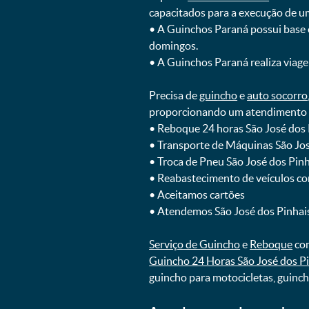
capacitados para a execução de u
ㅤㅤ• A Guinchos Paraná possui base
domingos.
ㅤㅤ• A Guinchos Paraná realiza viage
Precisa de
guincho
e
auto socorro
proporcionando um atendimento rá
ㅤㅤ• Reboque 24 horas São José do
ㅤㅤ• Transporte de Máquinas São J
ㅤㅤ• Troca de Pneu São José dos Pi
ㅤㅤ• Reabastecimento de veículos c
ㅤㅤ• Aceitamos cartões
ㅤㅤ• Atendemos São José dos Pinhai
Serviço de Guincho
e
Reboque
com
Guincho 24 Horas São José dos P
guincho para motocicletas, guinc