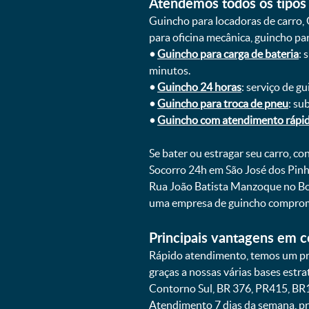
Atendemos todos os tipos 
Guincho para locadoras de carro, 
para oficina mecânica, guincho para
•
Guincho para carga de bateria
: 
minutos.
•
Guincho 24 horas
: serviço de g
•
Guincho para troca de pneu
: su
•
Guincho com atendimento rápi
Se bater ou estragar seu carro, c
Socorro 24h em São José dos Pinh
Rua João Batista Manzoque no Bom
uma empresa de guincho comprome
Principais vantagens em c
Rápido atendimento, temos um pr
graças a nossas várias bases estr
Contorno Sul, BR 376, PR415, BR1
Atendimento 7 dias da semana, p