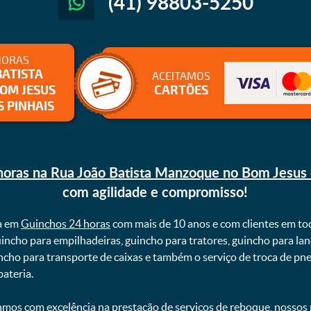
(41) 98803-5250
HORAS
BATISTA
ACEITAMOS
OM JESUS
CARTÕES
S PINHAIS
oras na Rua João Batista Manzoque no Bom Jesus 
com agilidade e compromisso!
a em
Guinchos 24 horas
com mais de 10 anos e com clientes em to
uincho para empilhadeiras, guincho para tratores, guincho para lan
uincho para transporte de caixas e também o serviço de troca de p
teria. ㅤㅤ
mos com excelência na prestação de serviços de reboque, nossos p