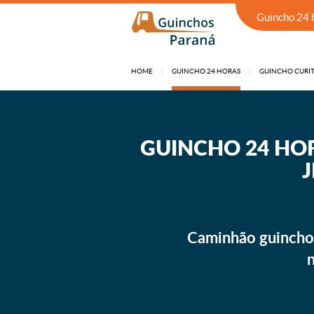
Guincho 24 
HOME
GUINCHO 24 HORAS
GUINCHO CURIT
GUINCHO 24 HORAS EM SÃO JOSÉ DOS PINHAIS
GUINCHO 24 HO
J
Caminhão guincho 
n