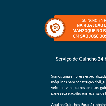
GUINCHO 24 
NA RUA JOÃO 
MANZOQUE NO B
EM SÃO JOSÉ DO
Serviço de
Guincho 24 h
Somos uma empresa especializad
máquinas para construção civil, g
veículos, vans, carros e motos, g
pane seca e auxílio em recarga de ba
Aqui na
Guinchos Paraná
trabalha