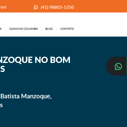
(41) 98803-5250
hais
A
GUINCHO COLOMBO
BLOG
CONTATO
ANZOQUE NO BOM
IS
 Batista Manzoque,
is