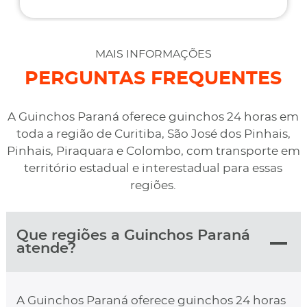
assistência do que esperava e foi o melhor preço
cotado. Não conseguimos descarregar em casa,
desviaram para uma oficina mais próximo, sem
MAIS INFORMAÇÕES
qualquer custo na maior boa vontade.
PERGUNTAS FREQUENTES
A Guinchos Paraná oferece guinchos 24 horas em
toda a região de Curitiba, São José dos Pinhais,
Pinhais, Piraquara e Colombo, com transporte em
território estadual e interestadual para essas
regiões.
Que regiões a Guinchos Paraná
atende?
A Guinchos Paraná oferece guinchos 24 horas