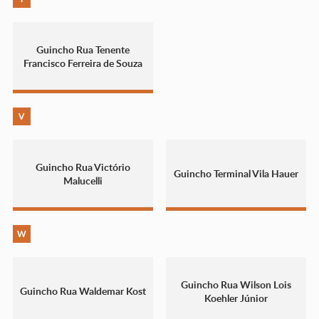
Guincho Rua Tenente
Francisco Ferreira de Souza
V
Guincho Rua Victório
Guincho Terminal Vila Hauer
Malucelli
W
Guincho Rua Wilson Lois
Guincho Rua Waldemar Kost
Koehler Júnior