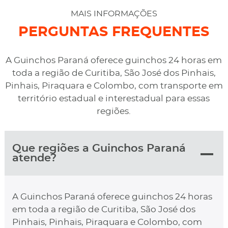
desviaram para uma oficina mais próximo, sem
MAIS INFORMAÇÕES
qualquer custo na maior boa vontade.
PERGUNTAS FREQUENTES
A Guinchos Paraná oferece guinchos 24 horas em
toda a região de Curitiba, São José dos Pinhais,
Pinhais, Piraquara e Colombo, com transporte em
território estadual e interestadual para essas
regiões.
Que regiões a Guinchos Paraná
atende?
A Guinchos Paraná oferece guinchos 24 horas
em toda a região de Curitiba, São José dos
Pinhais, Pinhais, Piraquara e Colombo, com