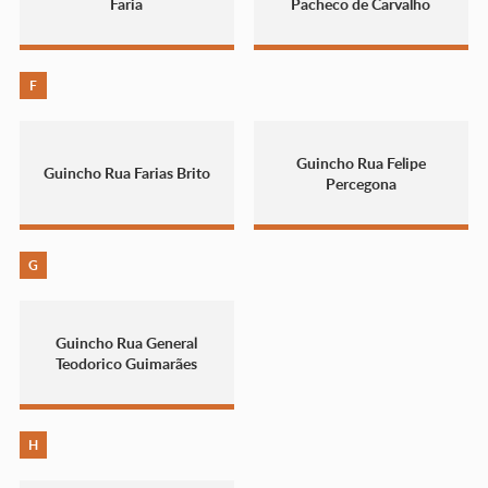
Faria
Pacheco de Carvalho
F
Guincho Rua Felipe
Guincho Rua Farias Brito
Percegona
G
Guincho Rua General
Teodorico Guimarães
H