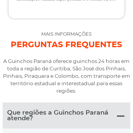
flexíveis quando ao pagamento, me deram mais
assistência do que esperava e foi o melhor preço
cotado. Não conseguimos descarregar em casa,
desviaram para uma oficina mais próximo, sem
MAIS INFORMAÇÕES
qualquer custo na maior boa vontade.
PERGUNTAS FREQUENTES
A Guinchos Paraná oferece guinchos 24 horas em
toda a região de Curitiba, São José dos Pinhais,
Pinhais, Piraquara e Colombo, com transporte em
território estadual e interestadual para essas
regiões.
Que regiões a Guinchos Paraná
atende?