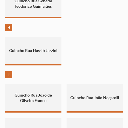
Guincho Rua General
Teodorico Guimarães
H
Guincho Rua Hassib Jezzini
J
Guincho Rua João de
Guincho Rua João Nogarolli
Oliveira Franco