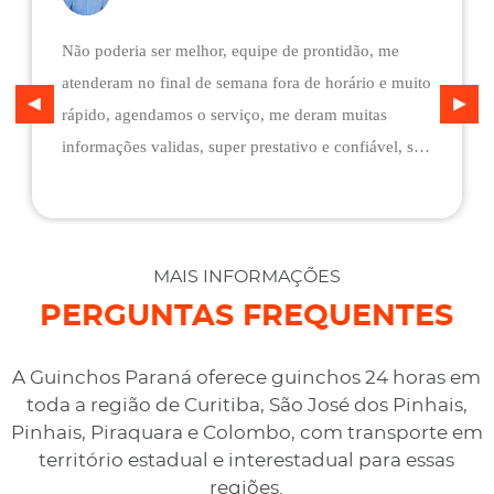
Não poderia ser melhor, equipe de prontidão, me
atenderam no final de semana fora de horário e muito
rápido, agendamos o serviço, me deram muitas
informações validas, super prestativo e confiável, são
flexíveis quando ao pagamento, me deram mais
assistência do que esperava e foi o melhor preço
cotado. Não conseguimos descarregar em casa,
desviaram para uma oficina mais próximo, sem
MAIS INFORMAÇÕES
qualquer custo na maior boa vontade.
PERGUNTAS FREQUENTES
A Guinchos Paraná oferece guinchos 24 horas em
toda a região de Curitiba, São José dos Pinhais,
Pinhais, Piraquara e Colombo, com transporte em
território estadual e interestadual para essas
regiões.