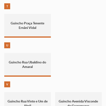
T
Guincho Praça Tenente
Ernâni Vidal
U
Guincho Rua Ubaldino do
Amaral
V
Guincho Rua Vinte e Um de
Guincho Avenida Visconde
Abril
de Guarapuava