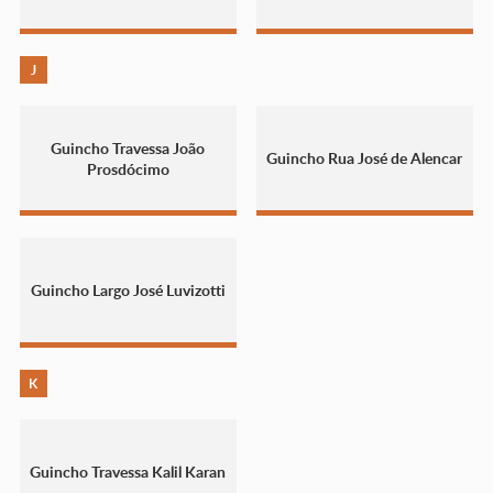
J
Guincho Travessa João
Guincho Rua José de Alencar
Prosdócimo
Guincho Largo José Luvizotti
K
Guincho Travessa Kalil Karan