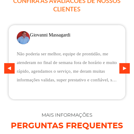
CONFIRA AS AVALIACÕES DE NOSSOS
CLIENTES
Giovanni Massagardi
Não poderia ser melhor, equipe de prontidão, me
atenderam no final de semana fora de horário e muito
rápido, agendamos o serviço, me deram muitas
informações validas, super prestativo e confiável, são
flexíveis quando ao pagamento, me deram mais
assistência do que esperava e foi o melhor preço
cotado. Não conseguimos descarregar em casa,
desviaram para uma oficina mais próximo, sem
MAIS INFORMAÇÕES
qualquer custo na maior boa vontade.
PERGUNTAS FREQUENTES