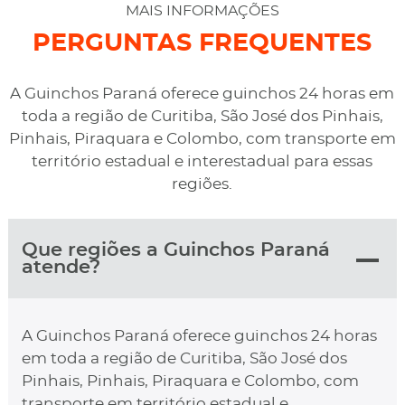
desviaram para uma oficina mais próximo, sem
MAIS INFORMAÇÕES
qualquer custo na maior boa vontade.
PERGUNTAS FREQUENTES
A Guinchos Paraná oferece guinchos 24 horas em
toda a região de Curitiba, São José dos Pinhais,
Pinhais, Piraquara e Colombo, com transporte em
território estadual e interestadual para essas
regiões.
Que regiões a Guinchos Paraná
atende?
A Guinchos Paraná oferece guinchos 24 horas
em toda a região de Curitiba, São José dos
Pinhais, Pinhais, Piraquara e Colombo, com
transporte em território estadual e