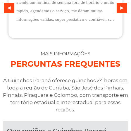
atenderam no final de semana fora de horário e muito
rápido, agendamos o serviço, me deram muitas
informações validas, super prestativo e confiável, são
flexíveis quando ao pagamento, me deram mais
assistência do que esperava e foi o melhor preço
cotado. Não conseguimos descarregar em casa,
desviaram para uma oficina mais próximo, sem
MAIS INFORMAÇÕES
qualquer custo na maior boa vontade.
PERGUNTAS FREQUENTES
A Guinchos Paraná oferece guinchos 24 horas em
toda a região de Curitiba, São José dos Pinhais,
Pinhais, Piraquara e Colombo, com transporte em
território estadual e interestadual para essas
regiões.