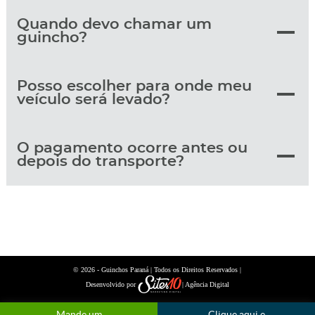
Quando devo chamar um
guincho?
Posso escolher para onde meu
veículo será levado?
O pagamento ocorre antes ou
depois do transporte?
© 2026 -
| Todos os Direitos Reservados |
Guinchos Paraná
Desenvolvido por
| Agência Digital
Mande um
Clique aqui e