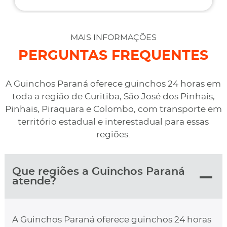
assistência do que esperava e foi o melhor preço
cotado. Não conseguimos descarregar em casa,
desviaram para uma oficina mais próximo, sem
MAIS INFORMAÇÕES
qualquer custo na maior boa vontade.
PERGUNTAS FREQUENTES
A Guinchos Paraná oferece guinchos 24 horas em
toda a região de Curitiba, São José dos Pinhais,
Pinhais, Piraquara e Colombo, com transporte em
território estadual e interestadual para essas
regiões.
Que regiões a Guinchos Paraná
atende?
A Guinchos Paraná oferece guinchos 24 horas