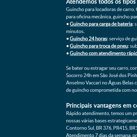
Atendemos todos os tipos 
Guincho para locadoras de carro, 
para oficina mecânica, guincho para
•
Guincho para carga de bateria
: 
minutos.
•
Guincho 24 horas
: serviço de g
•
Guincho para troca de pneu
: su
•
Guincho com atendimento rápi
Se bater ou estragar seu carro, c
Socorro 24h em São José dos Pinh
Anselmo Vaccari no Águas Belas c
de guincho comprometida com nos
Principais vantagens em c
Rápido atendimento, temos um pra
nossas várias bases estrategicam
Contorno Sul, BR 376, PR415, BR1
Atendimento 7 dias da semana, pr