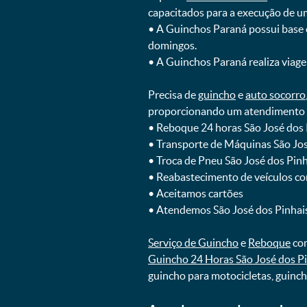
capacitados para a execução de u
ㅤㅤ• A Guinchos Paraná possui base
domingos.
ㅤㅤ• A Guinchos Paraná realiza viage
Precisa de
guincho
e
auto socorro
proporcionando um atendimento rá
ㅤㅤ• Reboque 24 horas São José dos
ㅤㅤ• Transporte de Máquinas São Jo
ㅤㅤ• Troca de Pneu São José dos Pi
ㅤㅤ• Reabastecimento de veículos c
ㅤㅤ• Aceitamos cartões
ㅤㅤ• Atendemos São José dos Pinhai
Serviço de Guincho
e
Reboque
com
Guincho 24 Horas São José dos P
guincho para motocicletas, guinc