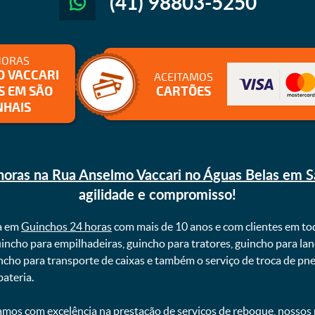
(41) 98803-5250
HORAS
O VACCARI
ACEITAMOS
S EM SÃO
CARTÕES
NHAIS
oras na Rua Anselmo Vaccari no Águas Belas em Sã
agilidade e compromisso!
a em
Guinchos 24 horas
com mais de 10 anos e com clientes em to
uincho para empilhadeiras, guincho para tratores, guincho para lan
uincho para transporte de caixas e também o serviço de troca de p
teria. ㅤㅤ
mos com excelência na prestação de serviços de reboque, nossos p