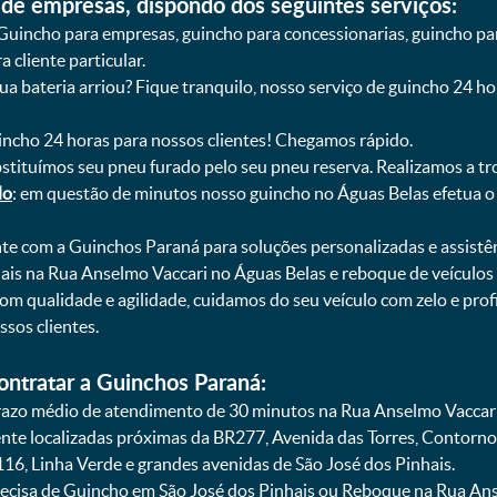
de empresas, dispondo dos seguintes serviços:
Guincho para empresas, guincho para concessionarias, guincho pa
 cliente particular.
sua bateria arriou? Fique tranquilo, nosso serviço de guincho 24 h
uincho 24 horas para nossos clientes! Chegamos rápido.
bstituímos seu pneu furado pelo seu pneu reserva. Realizamos a tr
do
: em questão de minutos nosso guincho no Águas Belas efetua o 
onte com a Guinchos Paraná para soluções personalizadas e assistê
ais na Rua Anselmo Vaccari no Águas Belas e reboque de veículos
om qualidade e agilidade, cuidamos do seu veículo com zelo e pr
sos clientes.
ontratar a Guinchos Paraná:
zo médio de atendimento de 30 minutos na Rua Anselmo Vaccari e
ente localizadas próximas da BR277, Avenida das Torres, Contorno
16, Linha Verde e grandes avenidas de São José dos Pinhais.
ecisa de Guincho em São José dos Pinhais ou Reboque na Rua Ans