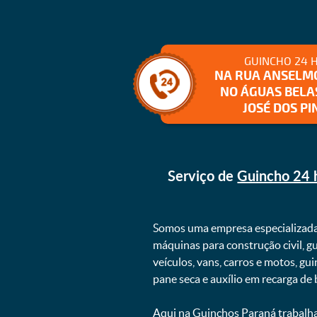
GUINCHO 24 
NA RUA ANSELM
NO ÁGUAS BELA
JOSÉ DOS PI
Serviço de
Guincho 24 h
Somos uma empresa especializad
máquinas para construção civil, g
veículos, vans, carros e motos, g
pane seca e auxílio em recarga de ba
Aqui na
Guinchos Paraná
trabalha