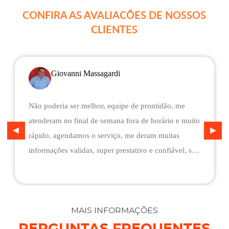
CONFIRA AS AVALIACÕES DE NOSSOS
CLIENTES
Giovanni Massagardi
Não poderia ser melhor, equipe de prontidão, me
atenderam no final de semana fora de horário e muito
rápido, agendamos o serviço, me deram muitas
informações validas, super prestativo e confiável, são
flexíveis quando ao pagamento, me deram mais
assistência do que esperava e foi o melhor preço
cotado. Não conseguimos descarregar em casa,
desviaram para uma oficina mais próximo, sem
MAIS INFORMAÇÕES
qualquer custo na maior boa vontade.
PERGUNTAS FREQUENTES