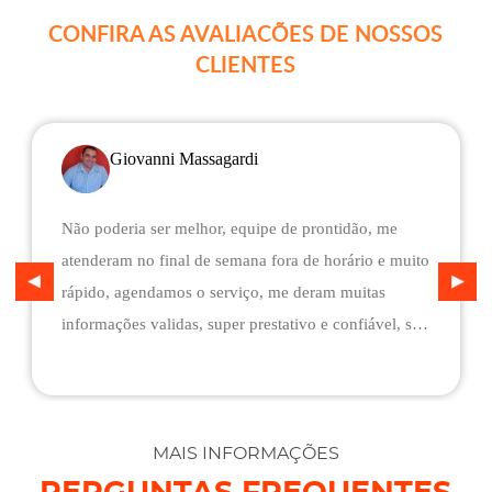
CONFIRA AS AVALIACÕES DE NOSSOS
CLIENTES
Giovanni Massagardi
Não poderia ser melhor, equipe de prontidão, me
atenderam no final de semana fora de horário e muito
rápido, agendamos o serviço, me deram muitas
informações validas, super prestativo e confiável, são
flexíveis quando ao pagamento, me deram mais
assistência do que esperava e foi o melhor preço
cotado. Não conseguimos descarregar em casa,
desviaram para uma oficina mais próximo, sem
MAIS INFORMAÇÕES
qualquer custo na maior boa vontade.