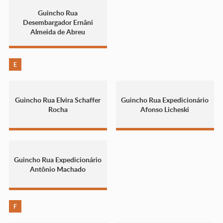
Guincho Rua
Desembargador Ernâni
Almeida de Abreu
E
Guincho Rua Elvira Schaffer
Guincho Rua Expedicionário
Rocha
Afonso Licheski
Guincho Rua Expedicionário
Antônio Machado
F