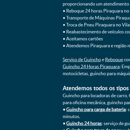
proporcionando um atendimento rá
ㅤㅤ• Reboque 24 horas Piraquara no
ㅤㅤ• Transporte de Máquinas Piraqu
ㅤㅤ• Troca de Pneu Piraquara no Vil
ㅤㅤ• Reabastecimento de veículos c
ㅤㅤ• Aceitamos cartões
ㅤㅤ• Atendemos Piraquara e região 
Serviço de Guincho
e
Reboque
com
Guincho 24 Horas Piraquara
: Emp
motocicletas, guincho para máqui
Atendemos todos os tipos 
Guincho para locadoras de carro, 
para oficina mecânica, guincho para
•
Guincho para carga de bateria
: 
minutos.
•
Guincho 24 horas
: serviço de g