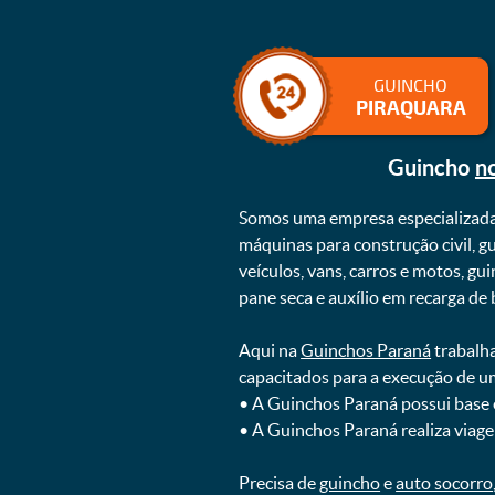
GUINCHO
PIRAQUARA
Guincho
n
Somos uma empresa especializad
máquinas para construção civil, g
veículos, vans, carros e motos, g
pane seca e auxílio em recarga de ba
Aqui na
Guinchos Paraná
trabalha
capacitados para a execução de u
ㅤㅤ• A Guinchos Paraná possui base
ㅤㅤ• A Guinchos Paraná realiza viage
Precisa de
guincho
e
auto socorro