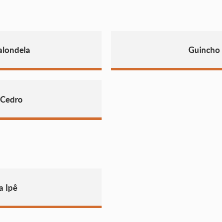
alondela
Guincho
 Cedro
a Ipê