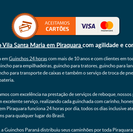
ACEITAMOS
CARTÕES
o Vila Santa Maria em Piraquara
com agilidade e c
a em
Guinchos 24 horas
com mais de 10 anos e com clientes em to
uincho para empilhadeiras, guincho para tratores, guincho para lan
uincho para transporte de caixas e também o serviço de troca de p
teria. ㅤㅤ
mos com excelência na prestação de serviços de reboque, nossos p
m excelente serviço, realizando cada guinchada com carinho, hon
 em Piraquara funciona 24 horas por dia, todos os dias inclusive 
ns para qualquer lugar do Brasil.
, a Guinchos Paraná distribuiu seus caminhões por toda Piraquara