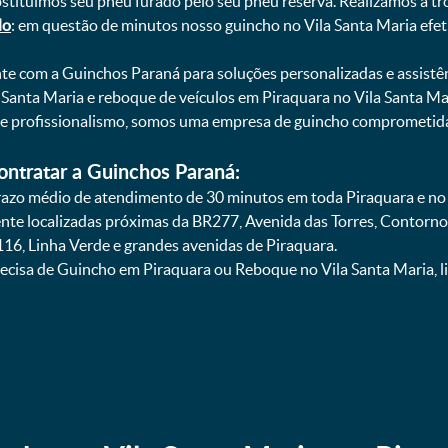
bstituímos seu pneu furado pelo seu pneu reserva. Realizamos a tr
do
: em questão de minutos nosso guincho no Vila Santa Maria efet
onte com a Guinchos Paraná para soluções personalizadas e assistê
Santa Maria e reboque de veículos em Piraquara no Vila Santa Mar
 e profissionalismo, somos uma empresa de guincho comprometida
ontratar a Guinchos Paraná:
zo médio de atendimento de 30 minutos em toda Piraquara e no b
ente localizadas próximas da BR277, Avenida das Torres, Contorno
16, Linha Verde e grandes avenidas de Piraquara.
ecisa de Guincho em Piraquara ou Reboque no Vila Santa Maria, l