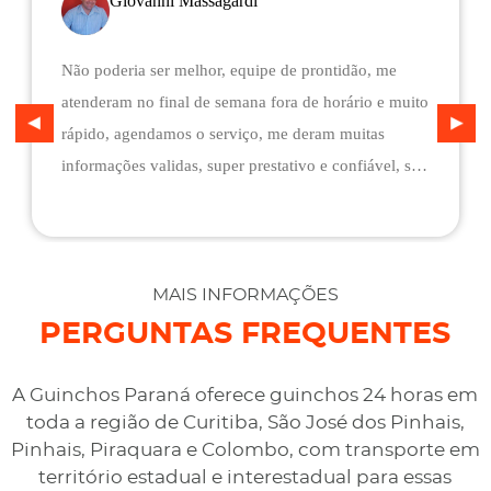
Giovanni Massagardi
Não poderia ser melhor, equipe de prontidão, me
atenderam no final de semana fora de horário e muito
rápido, agendamos o serviço, me deram muitas
informações validas, super prestativo e confiável, são
flexíveis quando ao pagamento, me deram mais
assistência do que esperava e foi o melhor preço
cotado. Não conseguimos descarregar em casa,
desviaram para uma oficina mais próximo, sem
MAIS INFORMAÇÕES
qualquer custo na maior boa vontade.
PERGUNTAS FREQUENTES
A Guinchos Paraná oferece guinchos 24 horas em
toda a região de Curitiba, São José dos Pinhais,
Pinhais, Piraquara e Colombo, com transporte em
território estadual e interestadual para essas