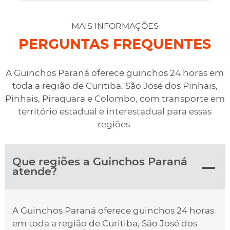
cotado. Não conseguimos descarregar em casa,
desviaram para uma oficina mais próximo, sem
MAIS INFORMAÇÕES
qualquer custo na maior boa vontade.
PERGUNTAS FREQUENTES
A Guinchos Paraná oferece guinchos 24 horas em
toda a região de Curitiba, São José dos Pinhais,
Pinhais, Piraquara e Colombo, com transporte em
território estadual e interestadual para essas
regiões.
Que regiões a Guinchos Paraná
atende?
A Guinchos Paraná oferece guinchos 24 horas
em toda a região de Curitiba, São José dos