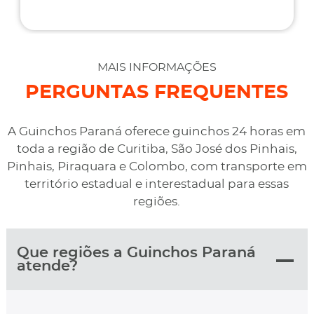
flexíveis quando ao pagamento, me deram mais
assistência do que esperava e foi o melhor preço
cotado. Não conseguimos descarregar em casa,
desviaram para uma oficina mais próximo, sem
MAIS INFORMAÇÕES
qualquer custo na maior boa vontade.
PERGUNTAS FREQUENTES
A Guinchos Paraná oferece guinchos 24 horas em
toda a região de Curitiba, São José dos Pinhais,
Pinhais, Piraquara e Colombo, com transporte em
território estadual e interestadual para essas
regiões.
Que regiões a Guinchos Paraná
atende?