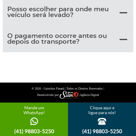
Posso escolher para onde meu
veículo será levado?
O pagamento ocorre antes ou
depois do transporte?
© 2026 -
| Todos os Direitos Reservados |
Guinchos Paraná
Desenvolvido por
| Agência Digital
Mande um
Clique aqui e
WhatsApp!
ligue para nós!
(41) 98803-5250
(41) 98803-5250