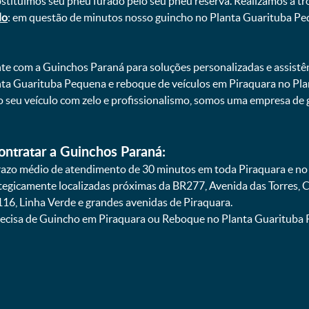
bstituímos seu pneu furado pelo seu pneu reserva. Realizamos a tr
do
: em questão de minutos nosso guincho no Planta Guarituba Pe
onte com a Guinchos Paraná para soluções personalizadas e assistê
nta Guarituba Pequena e reboque de veículos em Piraquara no P
do seu veículo com zelo e profissionalismo, somos uma empresa 
ontratar a Guinchos Paraná:
azo médio de atendimento de 30 minutos em toda Piraquara e no
ategicamente localizadas próximas da BR277, Avenida das Torres,
16, Linha Verde e grandes avenidas de Piraquara.
ecisa de Guincho em Piraquara ou Reboque no Planta Guarituba P