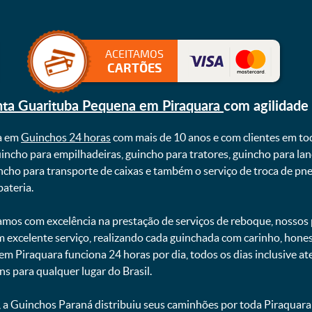
ACEITAMOS
CARTÕES
nta Guarituba Pequena em Piraquara
com agilidade
a em
Guinchos 24 horas
com mais de 10 anos e com clientes em to
uincho para empilhadeiras, guincho para tratores, guincho para lan
uincho para transporte de caixas e também o serviço de troca de p
teria. ㅤㅤ
mos com excelência na prestação de serviços de reboque, nossos p
m excelente serviço, realizando cada guinchada com carinho, hon
 em Piraquara funciona 24 horas por dia, todos os dias inclusive 
ns para qualquer lugar do Brasil.
, a Guinchos Paraná distribuiu seus caminhões por toda Piraquara