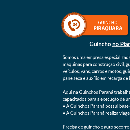
GUINCHO
PIRAQUARA
Guincho
no Pla
Somos uma empresa especializad
máquinas para construção civil, g
veículos, vans, carros e motos, g
pane seca e auxílio em recarga de ba
Aqui na
Guinchos Paraná
trabalha
capacitados para a execução de u
ㅤㅤ• A Guinchos Paraná possui base
ㅤㅤ• A Guinchos Paraná realiza viage
Precisa de
guincho
e
auto socorro