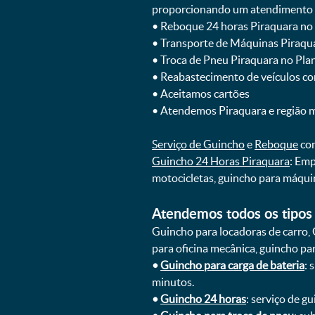
proporcionando um atendimento rá
ㅤㅤ• Reboque 24 horas Piraquara n
ㅤㅤ• Transporte de Máquinas Piraq
ㅤㅤ• Troca de Pneu Piraquara no P
ㅤㅤ• Reabastecimento de veículos c
ㅤㅤ• Aceitamos cartões
ㅤㅤ• Atendemos Piraquara e região 
Serviço de Guincho
e
Reboque
com
Guincho 24 Horas Piraquara
: Emp
motocicletas, guincho para máqui
Atendemos todos os tipos 
Guincho para locadoras de carro, 
para oficina mecânica, guincho para
•
Guincho para carga de bateria
: 
minutos.
•
Guincho 24 horas
: serviço de g