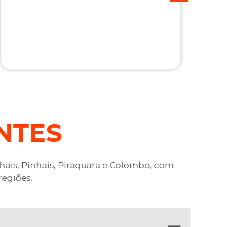
c
NTES
nhais, Pinhais, Piraquara e Colombo, com
regiões.