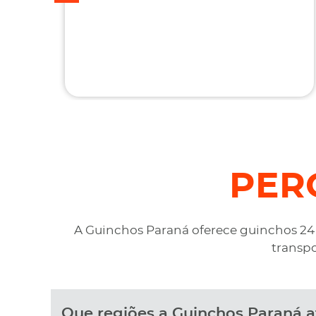
prestativo e confiável, são flexíveis quando ao
pagamento, me deram mais assistência do que
esperava e foi o melhor preço cotado. Não
conseguimos descarregar em casa, desviaram
para uma oficina mais próximo, sem qualquer
custo na maior boa vontade.
PER
A Guinchos Paraná oferece guinchos 24 h
transpo
Que regiões a Guinchos Paraná 