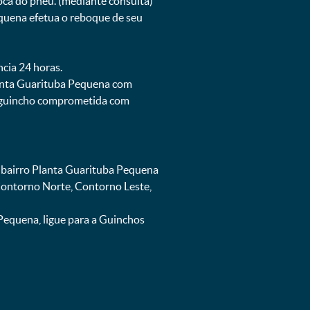
oca do pneu. (mediante consulta)
quena efetua o reboque de seu
ncia 24 horas.
lanta Guarituba Pequena com
de guincho comprometida com
 bairro Planta Guarituba Pequena
 Contorno Norte, Contorno Leste,
equena, ligue para a Guinchos