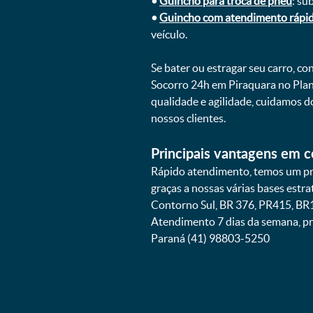
•
Guincho para troca de pneu
: su
•
Guincho com atendimento rápi
veículo.
Se bater ou estragar seu carro, c
Socorro 24h em Piraquara no Pla
qualidade e agilidade, cuidamos 
nossos clientes.
Principais vantagens em c
Rápido atendimento, temos um pr
graças a nossas várias bases estr
Contorno Sul, BR 376, PR415, BR1
Atendimento 7 dias da semana, pr
Paraná (41) 98803-5250