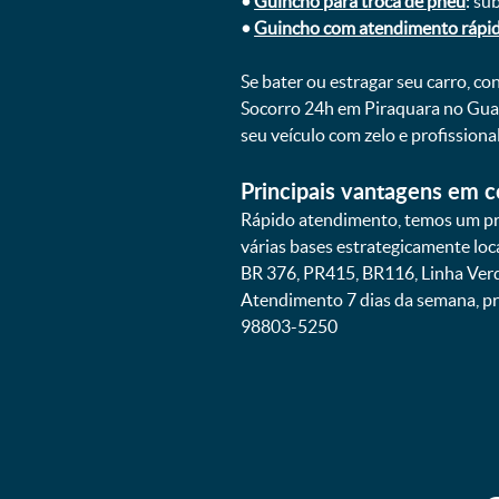
•
Guincho para troca de pneu
: su
•
Guincho com atendimento rápi
Se bater ou estragar seu carro, c
Socorro 24h em Piraquara no Guar
seu veículo com zelo e profissio
Principais vantagens em c
Rápido atendimento, temos um pra
várias bases estrategicamente lo
BR 376, PR415, BR116, Linha Verd
Atendimento 7 dias da semana, pr
98803-5250