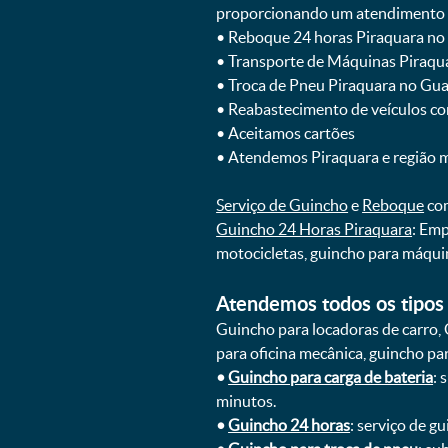
proporcionando um atendimento rá
ㅤㅤ• Reboque 24 horas Piraquara n
ㅤㅤ• Transporte de Máquinas Piraq
ㅤㅤ• Troca de Pneu Piraquara no Gu
ㅤㅤ• Reabastecimento de veículos c
ㅤㅤ• Aceitamos cartões
ㅤㅤ• Atendemos Piraquara e região 
Serviço de Guincho
e
Reboque
com
Guincho 24 Horas Piraquara
: Emp
motocicletas, guincho para máqui
Atendemos todos os tipos 
Guincho para locadoras de carro, 
para oficina mecânica, guincho para
•
Guincho para carga de bateria
: 
minutos.
•
Guincho 24 horas
: serviço de g