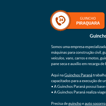
GUINCHO
PIRAQUARA
Guinch
Somos uma empresa especializad
máquinas para construção civil, g
veículos, vans, carros e motos, g
pane seca e auxílio em recarga de ba
Aqui na
Guinchos Paraná
trabalha
capacitados para a execução de u
ㅤㅤ• A Guinchos Paraná possui base
ㅤㅤ• A Guinchos Paraná realiza viage
Precisa de
guincho
e
auto socorro