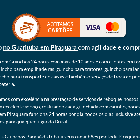
ACEITAMOS
CARTÕES
o
no Guarituba em Piraquara
com agilidade e comp
a em
Guinchos 24 horas
com mais de 10 anos e com clientes em to
uincho para empilhadeiras, guincho para tratores, guincho para lan
uincho para transporte de caixas e também o serviço de troca de p
teria. ㅤㅤ
mos com excelência na prestação de serviços de reboque, nossos p
m excelente serviço, realizando cada guinchada com carinho, hon
 em Piraquara funciona 24 horas por dia, todos os dias inclusive 
ns para qualquer lugar do Brasil.
, a Guinchos Paraná distribuiu seus caminhões por toda Piraquara