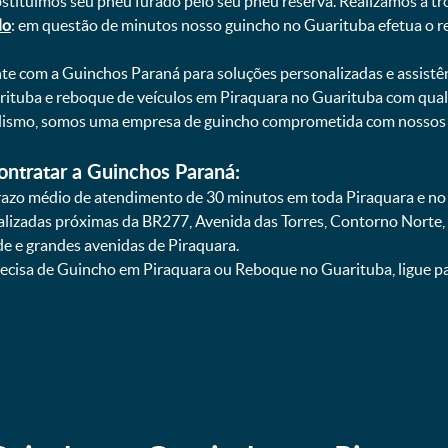
bstituímos seu pneu furado pelo seu pneu reserva. Realizamos a tr
do
: em questão de minutos nosso guincho no Guarituba efetua o r
onte com a Guinchos Paraná para soluções personalizadas e assistê
ituba e reboque de veículos em Piraquara no Guarituba com quali
nalismo, somos uma empresa de guincho comprometida com nossos c
ontratar a Guinchos Paraná:
zo médio de atendimento de 30 minutos em toda Piraquara e no 
calizadas próximas da BR277, Avenida das Torres, Contorno Norte,
e e grandes avenidas de Piraquara.
ecisa de Guincho em Piraquara ou Reboque no Guarituba, ligue p