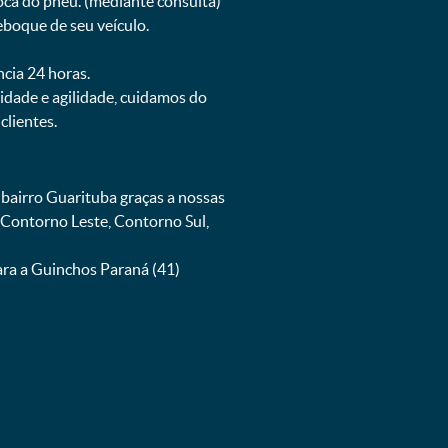
oca do pneu. (mediante consulta)
eboque de seu veículo.
ncia 24 horas.
dade e agilidade, cuidamos do
lientes.
bairro Guarituba graças a nossas
 Contorno Leste, Contorno Sul,
ara a Guinchos Paraná (41)