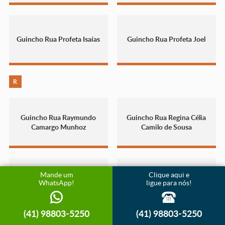
Guincho Rua Profeta Isaías
Guincho Rua Profeta Joel
R
Guincho Rua Raymundo
Guincho Rua Regina Célia
Camargo Munhoz
Camilo de Sousa
Mande um
Clique aqui e
Guincho Rua René Ribeiro
Guincho Rua Reynaldo
WhatsApp!
ligue para nós!
Teixeira
Contin
(41) 98803-5250
(41) 98803-5250