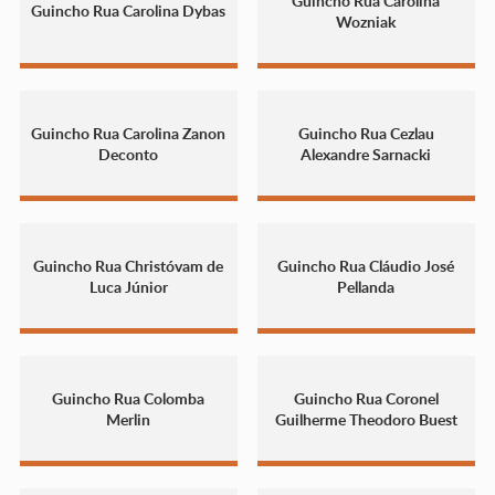
Guincho Rua Carolina
Guincho Rua Carolina Dybas
Wozniak
Guincho Rua Carolina Zanon
Guincho Rua Cezlau
Deconto
Alexandre Sarnacki
Guincho Rua Christóvam de
Guincho Rua Cláudio José
Luca Júnior
Pellanda
Guincho Rua Colomba
Guincho Rua Coronel
Merlin
Guilherme Theodoro Buest