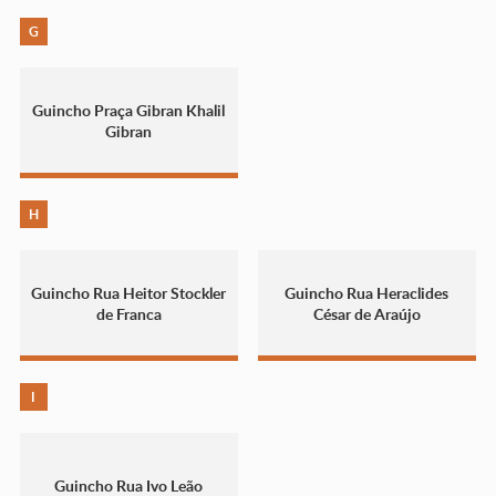
G
Guincho Praça Gibran Khalil
Gibran
H
Guincho Rua Heitor Stockler
Guincho Rua Heraclides
de Franca
César de Araújo
I
Guincho Rua Ivo Leão