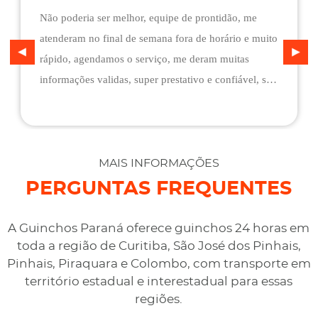
Não poderia ser melhor, equipe de prontidão, me
atenderam no final de semana fora de horário e muito
rápido, agendamos o serviço, me deram muitas
informações validas, super prestativo e confiável, são
flexíveis quando ao pagamento, me deram mais
assistência do que esperava e foi o melhor preço
cotado. Não conseguimos descarregar em casa,
desviaram para uma oficina mais próximo, sem
MAIS INFORMAÇÕES
qualquer custo na maior boa vontade.
PERGUNTAS FREQUENTES
A Guinchos Paraná oferece guinchos 24 horas em
toda a região de Curitiba, São José dos Pinhais,
Pinhais, Piraquara e Colombo, com transporte em
território estadual e interestadual para essas
regiões.