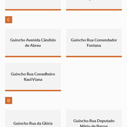
C
Guincho Avenida Cândido
Guincho Rua Comendador
de Abreu
Fontana
Guincho Rua Conselheiro
Raul Viana
D
Guincho Rua Deputado
Guincho Rua da Glória
Mário de Barros