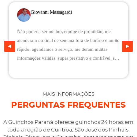
Giovanni Massagardi
Não poderia ser melhor, equipe de prontidão, me
atenderam no final de semana fora de horário e muito
rápido, agendamos o serviço, me deram muitas
informações validas, super prestativo e confiável, são
flexíveis quando ao pagamento, me deram mais
assistência do que esperava e foi o melhor preço
cotado. Não conseguimos descarregar em casa,
desviaram para uma oficina mais próximo, sem
MAIS INFORMAÇÕES
qualquer custo na maior boa vontade.
PERGUNTAS FREQUENTES
A Guinchos Paraná oferece guinchos 24 horas em
toda a região de Curitiba, São José dos Pinhais,