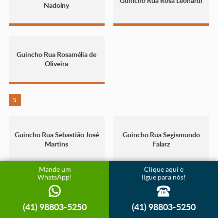
Guincho Rua Rosa Leonardi
Nadolny
Guincho Rua Rosamélia de
Oliveira
S
Guincho Rua Sebastião José
Guincho Rua Segismundo
Martins
Falarz
Mande um
Clique aqui e
WhatsApp!
ligue para nós!
Guincho Rua Sete Lagoas
Guincho Rua Silas Rasera
(41) 98803-5250
(41) 98803-5250