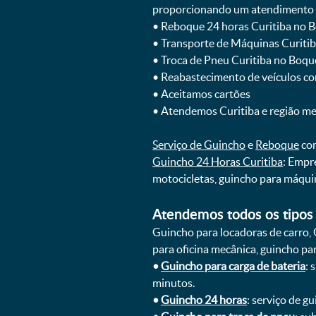
proporcionando um atendimento rá
ㅤㅤ• Reboque 24 horas Curitiba no 
ㅤㅤ• Transporte de Máquinas Curiti
ㅤㅤ• Troca de Pneu Curitiba no Boqu
ㅤㅤ• Reabastecimento de veículos c
ㅤㅤ• Aceitamos cartões
ㅤㅤ• Atendemos Curitiba e região m
Serviço de Guincho
e
Reboque
com
Guincho 24 Horas Curitiba
: Empr
motocicletas, guincho para máqui
Atendemos todos os tipos 
Guincho para locadoras de carro, 
para oficina mecânica, guincho para
•
Guincho para carga de bateria
: 
minutos.
•
Guincho 24 horas
: serviço de g