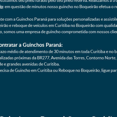
bstituímos seu pneu furado pelo seu pneu reserva. Realizamos a tr
do
: em questão de minutos nosso guincho no Boqueirão efetua o r
onte com a Guinchos Paraná para soluções personalizadas e assistê
irão e reboque de veículos em Curitiba no Boqueirão com qualida
smo, somos uma empresa de guincho comprometida com nossos clie
ontratar a Guinchos Paraná:
zo médio de atendimento de 30 minutos em toda Curitiba e no ba
calizadas próximas da BR277, Avenida das Torres, Contorno Norte,
e e grandes avenidas de Curitiba.
ecisa de Guincho em Curitiba ou Reboque no Boqueirão, ligue pa