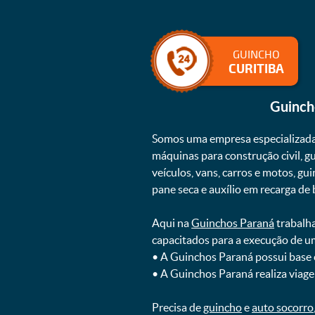
GUINCHO
CURITIBA
Guinc
Somos uma empresa especializad
máquinas para construção civil, g
veículos, vans, carros e motos, g
pane seca e auxílio em recarga de ba
Aqui na
Guinchos Paraná
trabalha
capacitados para a execução de u
ㅤㅤ• A Guinchos Paraná possui base
ㅤㅤ• A Guinchos Paraná realiza viage
Precisa de
guincho
e
auto socorro