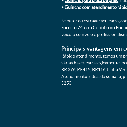
•
Guincho para troca de pneu
: su
•
Guincho com atendimento rápi
Se bater ou estragar seu carro, c
Socorro 24h em Curitiba no Boque
veículo com zelo e profissionali
Principais vantagens em c
Rápido atendimento, temos um pra
várias bases estrategicamente lo
BR 376, PR415, BR116, Linha Verd
Atendimento 7 dias da semana, pr
5250