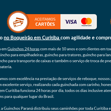
ACEITAMOS
CARTÕES
ho
no Boqueirão em Curitiba
com agilidade e compr
a em
Guinchos 24 horas
com mais de 10 anos e com clientes em to
uincho para empilhadeiras, guincho para tratores, guincho para lan
uincho para transporte de caixas e também o serviço de troca de p
teria. ㅤㅤ
mos com excelência na prestação de serviços de reboque, nossos p
m excelente serviço, realizando cada guinchada com carinho, hon
 em Curitiba funciona 24 horas por dia, todos os dias inclusive at
ns para qualquer lugar do Brasil.
, a Guinchos Paraná distribuiu seus caminhões por toda Curitiba 