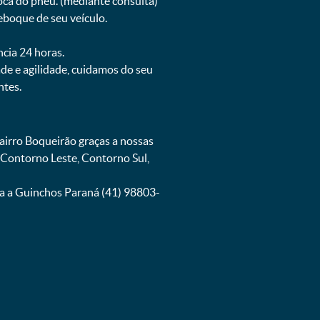
oca do pneu. (mediante consulta)
eboque de seu veículo.
ncia 24 horas.
de e agilidade, cuidamos do seu
ntes.
irro Boqueirão graças a nossas
 Contorno Leste, Contorno Sul,
ra a Guinchos Paraná (41) 98803-