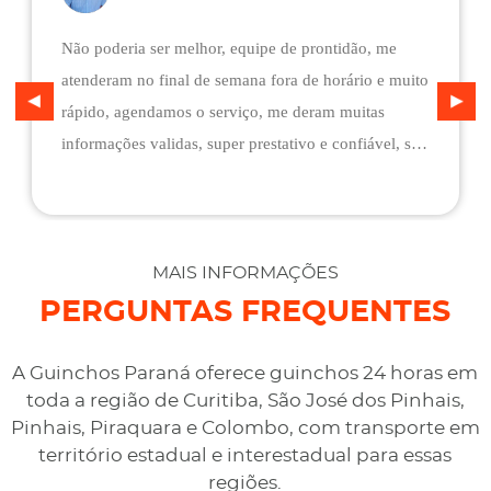
Não poderia ser melhor, equipe de prontidão, me
atenderam no final de semana fora de horário e muito
rápido, agendamos o serviço, me deram muitas
informações validas, super prestativo e confiável, são
flexíveis quando ao pagamento, me deram mais
assistência do que esperava e foi o melhor preço
cotado. Não conseguimos descarregar em casa,
desviaram para uma oficina mais próximo, sem
MAIS INFORMAÇÕES
qualquer custo na maior boa vontade.
PERGUNTAS FREQUENTES
A Guinchos Paraná oferece guinchos 24 horas em
toda a região de Curitiba, São José dos Pinhais,
Pinhais, Piraquara e Colombo, com transporte em
território estadual e interestadual para essas
regiões.