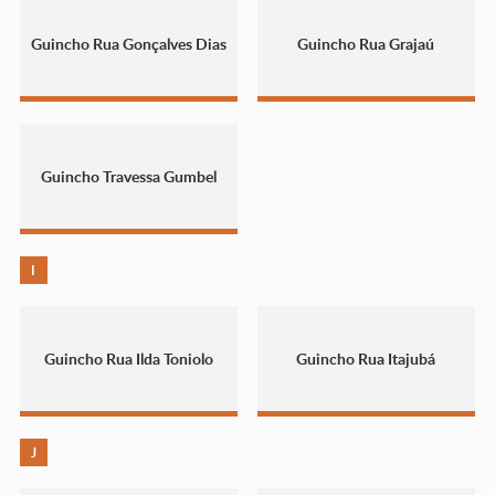
Guincho Rua Gonçalves Dias
Guincho Rua Grajaú
Guincho Travessa Gumbel
I
Guincho Rua Ilda Toniolo
Guincho Rua Itajubá
J