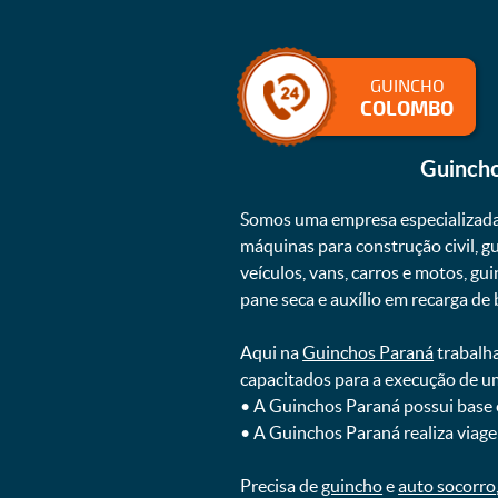
GUINCHO
COLOMBO
Guinch
Somos uma empresa especializad
máquinas para construção civil, g
veículos, vans, carros e motos, g
pane seca e auxílio em recarga de ba
Aqui na
Guinchos Paraná
trabalha
capacitados para a execução de u
ㅤㅤ• A Guinchos Paraná possui base
ㅤㅤ• A Guinchos Paraná realiza viage
Precisa de
guincho
e
auto socorro