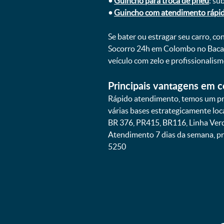
•
Guincho para troca de pneu
: su
•
Guincho com atendimento rápi
Se bater ou estragar seu carro, c
Socorro 24h em Colombo no Bacae
veículo com zelo e profissionali
Principais vantagens em c
Rápido atendimento, temos um pr
várias bases estrategicamente lo
BR 376, PR415, BR116, Linha Ver
Atendimento 7 dias da semana, p
5250