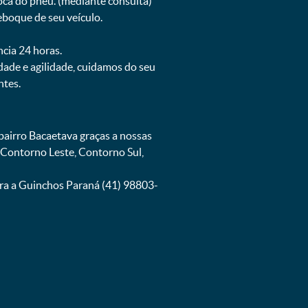
oca do pneu. (mediante consulta)
eboque de seu veículo.
ncia 24 horas.
de e agilidade, cuidamos do seu
ntes.
airro Bacaetava graças a nossas
 Contorno Leste, Contorno Sul,
ra a Guinchos Paraná (41) 98803-