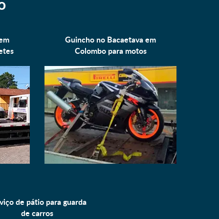
o
 em
Guincho no Bacaetava em
etes
Colombo para
motos
viço de pátio para
guarda
de carros