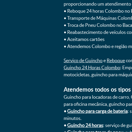
proporcionando um atendimento rá
ㅤㅤ• Reboque 24 horas Colombo no
ㅤㅤ• Transporte de Máquinas Colo
ㅤㅤ• Troca de Pneu Colombo no Bac
ㅤㅤ• Reabastecimento de veículos c
ㅤㅤ• Aceitamos cartões
ㅤㅤ• Atendemos Colombo e região m
Serviço de Guincho
e
Reboque
com
Guincho 24 Horas Colombo
: Emp
motocicletas, guincho para máqui
Atendemos todos os tipos 
Guincho para locadoras de carro, 
para oficina mecânica, guincho para
•
Guincho para carga de bateria
: 
minutos.
•
Guincho 24 horas
: serviço de g