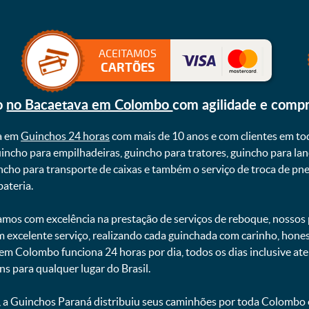
ACEITAMOS
CARTÕES
o
no Bacaetava em Colombo
com agilidade e comp
a em
Guinchos 24 horas
com mais de 10 anos e com clientes em to
uincho para empilhadeiras, guincho para tratores, guincho para lan
uincho para transporte de caixas e também o serviço de troca de p
teria. ㅤㅤ
mos com excelência na prestação de serviços de reboque, nossos p
m excelente serviço, realizando cada guinchada com carinho, hon
 em Colombo funciona 24 horas por dia, todos os dias inclusive a
ns para qualquer lugar do Brasil.
, a Guinchos Paraná distribuiu seus caminhões por toda Colombo 