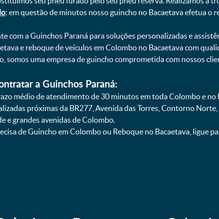
bstituímos seu pneu furado pelo seu pneu reserva. Realizamos a tr
do
: em questão de minutos nosso guincho no Bacaetava efetua o r
onte com a Guinchos Paraná para soluções personalizadas e assistê
tava e reboque de veículos em Colombo no Bacaetava com qualida
smo, somos uma empresa de guincho comprometida com nossos clie
ontratar a Guinchos Paraná:
azo médio de atendimento de 30 minutos em toda Colombo e no b
calizadas próximas da BR277, Avenida das Torres, Contorno Norte,
de e grandes avenidas de Colombo.
recisa de Guincho em Colombo ou Reboque no Bacaetava, ligue pa