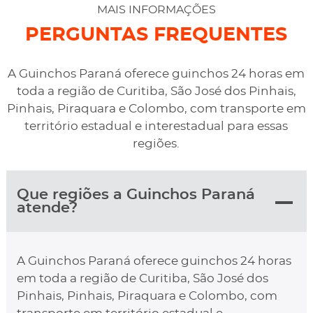
desviaram para uma oficina mais próximo, sem
MAIS INFORMAÇÕES
qualquer custo na maior boa vontade.
PERGUNTAS FREQUENTES
A Guinchos Paraná oferece guinchos 24 horas em
toda a região de Curitiba, São José dos Pinhais,
Pinhais, Piraquara e Colombo, com transporte em
território estadual e interestadual para essas
regiões.
Que regiões a Guinchos Paraná
atende?
A Guinchos Paraná oferece guinchos 24 horas
em toda a região de Curitiba, São José dos
Pinhais, Pinhais, Piraquara e Colombo, com