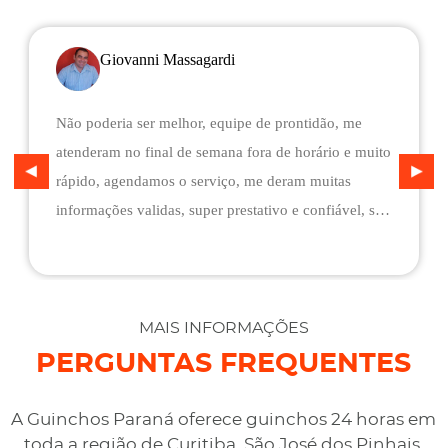
Giovanni Massagardi
Não poderia ser melhor, equipe de prontidão, me
atenderam no final de semana fora de horário e muito
rápido, agendamos o serviço, me deram muitas
informações validas, super prestativo e confiável, são
flexíveis quando ao pagamento, me deram mais
assistência do que esperava e foi o melhor preço
cotado. Não conseguimos descarregar em casa,
desviaram para uma oficina mais próximo, sem
MAIS INFORMAÇÕES
qualquer custo na maior boa vontade.
PERGUNTAS FREQUENTES
A Guinchos Paraná oferece guinchos 24 horas em
toda a região de Curitiba, São José dos Pinhais,