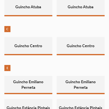
Guincho Atuba
Guincho Atuba
C
Guincho Centro
Guincho Centro
E
Guincho Emiliano
Guincho Emiliano
Perneta
Perneta
Guincho Estância Pinhais
Guincho Estância Pinhais