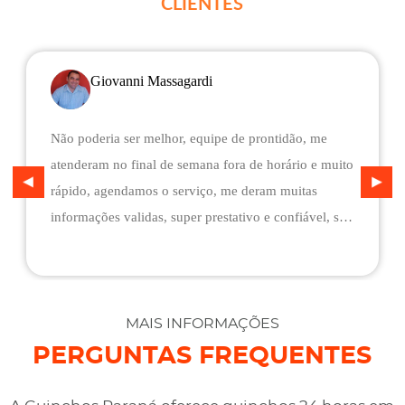
CLIENTES
Giovanni Massagardi
Não poderia ser melhor, equipe de prontidão, me
atenderam no final de semana fora de horário e muito
rápido, agendamos o serviço, me deram muitas
informações validas, super prestativo e confiável, são
flexíveis quando ao pagamento, me deram mais
assistência do que esperava e foi o melhor preço
cotado. Não conseguimos descarregar em casa,
desviaram para uma oficina mais próximo, sem
MAIS INFORMAÇÕES
qualquer custo na maior boa vontade.
PERGUNTAS FREQUENTES