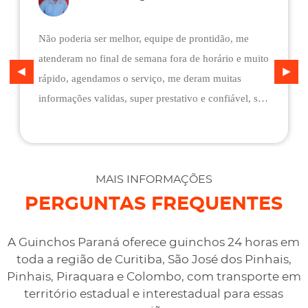
Não poderia ser melhor, equipe de prontidão, me
atenderam no final de semana fora de horário e muito
rápido, agendamos o serviço, me deram muitas
informações validas, super prestativo e confiável, são
flexíveis quando ao pagamento, me deram mais
assistência do que esperava e foi o melhor preço
cotado. Não conseguimos descarregar em casa,
desviaram para uma oficina mais próximo, sem
MAIS INFORMAÇÕES
qualquer custo na maior boa vontade.
PERGUNTAS FREQUENTES
A Guinchos Paraná oferece guinchos 24 horas em
toda a região de Curitiba, São José dos Pinhais,
Pinhais, Piraquara e Colombo, com transporte em
território estadual e interestadual para essas