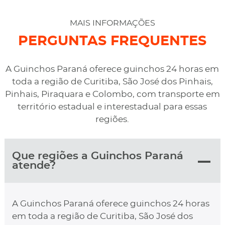
cotado. Não conseguimos descarregar em casa,
desviaram para uma oficina mais próximo, sem
MAIS INFORMAÇÕES
qualquer custo na maior boa vontade.
PERGUNTAS FREQUENTES
A Guinchos Paraná oferece guinchos 24 horas em
toda a região de Curitiba, São José dos Pinhais,
Pinhais, Piraquara e Colombo, com transporte em
território estadual e interestadual para essas
regiões.
Que regiões a Guinchos Paraná
atende?
A Guinchos Paraná oferece guinchos 24 horas
em toda a região de Curitiba, São José dos