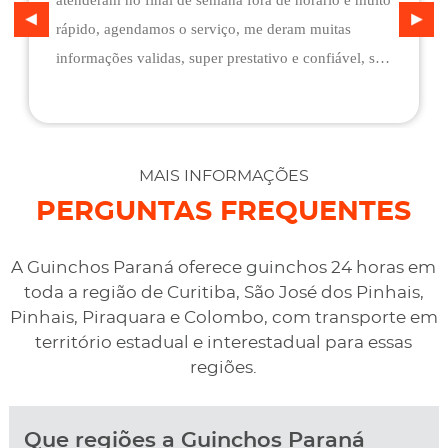
atenderam no final de semana fora de horário e muito
rápido, agendamos o serviço, me deram muitas
informações validas, super prestativo e confiável, são
flexíveis quando ao pagamento, me deram mais
assistência do que esperava e foi o melhor preço
cotado. Não conseguimos descarregar em casa,
desviaram para uma oficina mais próximo, sem
MAIS INFORMAÇÕES
qualquer custo na maior boa vontade.
PERGUNTAS FREQUENTES
A Guinchos Paraná oferece guinchos 24 horas em
toda a região de Curitiba, São José dos Pinhais,
Pinhais, Piraquara e Colombo, com transporte em
território estadual e interestadual para essas
regiões.
Que regiões a Guinchos Paraná