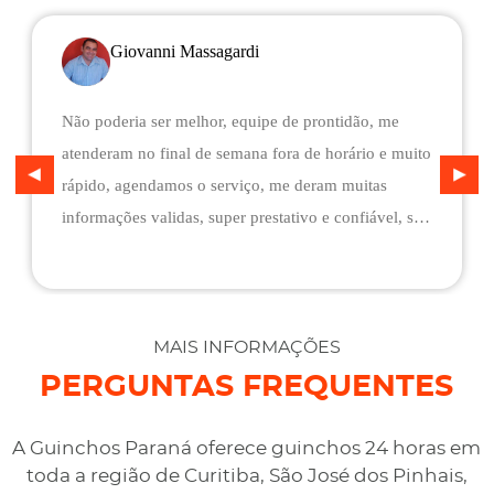
Giovanni Massagardi
Não poderia ser melhor, equipe de prontidão, me
atenderam no final de semana fora de horário e muito
rápido, agendamos o serviço, me deram muitas
informações validas, super prestativo e confiável, são
flexíveis quando ao pagamento, me deram mais
assistência do que esperava e foi o melhor preço
cotado. Não conseguimos descarregar em casa,
desviaram para uma oficina mais próximo, sem
MAIS INFORMAÇÕES
qualquer custo na maior boa vontade.
PERGUNTAS FREQUENTES
A Guinchos Paraná oferece guinchos 24 horas em
toda a região de Curitiba, São José dos Pinhais,