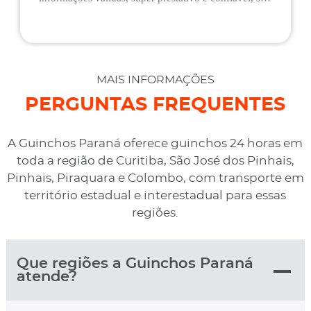
flexíveis quando ao pagamento, me deram mais
assistência do que esperava e foi o melhor preço
cotado. Não conseguimos descarregar em casa,
desviaram para uma oficina mais próximo, sem
MAIS INFORMAÇÕES
qualquer custo na maior boa vontade.
PERGUNTAS FREQUENTES
A Guinchos Paraná oferece guinchos 24 horas em
toda a região de Curitiba, São José dos Pinhais,
Pinhais, Piraquara e Colombo, com transporte em
território estadual e interestadual para essas
regiões.
Que regiões a Guinchos Paraná
atende?