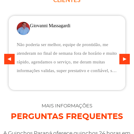
Giovanni Massagardi
Não poderia ser melhor, equipe de prontidão, me
atenderam no final de semana fora de horário e muito
rápido, agendamos o serviço, me deram muitas
informações validas, super prestativo e confiável, são
flexíveis quando ao pagamento, me deram mais
assistência do que esperava e foi o melhor preço
cotado. Não conseguimos descarregar em casa,
desviaram para uma oficina mais próximo, sem
MAIS INFORMAÇÕES
qualquer custo na maior boa vontade.
PERGUNTAS FREQUENTES
A Guinchos Paraná oferece guinchos 24 horas em