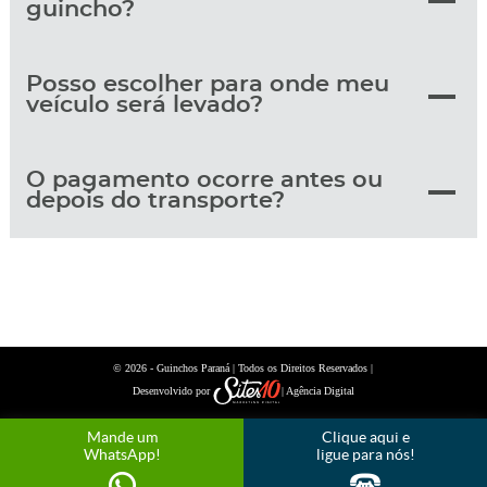
guincho?
Posso escolher para onde meu
veículo será levado?
O pagamento ocorre antes ou
depois do transporte?
© 2026 -
| Todos os Direitos Reservados |
Guinchos Paraná
Desenvolvido por
| Agência Digital
Mande um
Clique aqui e
WhatsApp!
ligue para nós!