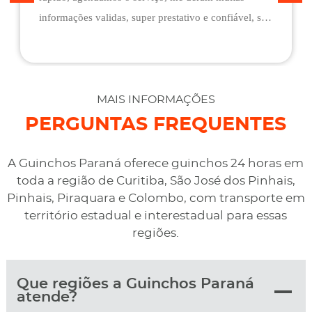
informações validas, super prestativo e confiável, são
flexíveis quando ao pagamento, me deram mais
assistência do que esperava e foi o melhor preço
cotado. Não conseguimos descarregar em casa,
desviaram para uma oficina mais próximo, sem
MAIS INFORMAÇÕES
qualquer custo na maior boa vontade.
PERGUNTAS FREQUENTES
A Guinchos Paraná oferece guinchos 24 horas em
toda a região de Curitiba, São José dos Pinhais,
Pinhais, Piraquara e Colombo, com transporte em
território estadual e interestadual para essas
regiões.
Que regiões a Guinchos Paraná
atende?