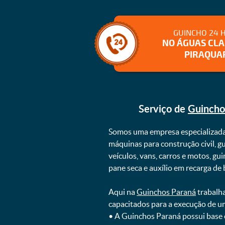
GUINCHO 24 
NO ÁGUAS CL
PIRAQUA
Serviço de
Guincho
Somos uma empresa especializad
máquinas para construção civil, g
veículos, vans, carros e motos, g
pane seca e auxílio em recarga de ba
Aqui na
Guinchos Paraná
trabalha
capacitados para a execução de u
ㅤㅤ• A Guinchos Paraná possui base