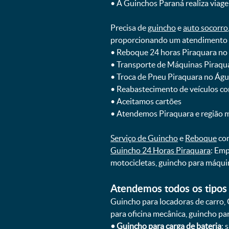
ㅤㅤ• A Guinchos Paraná realiza viage
Precisa de
guincho
e
auto socorro
proporcionando um atendimento rá
ㅤㅤ• Reboque 24 horas Piraquara no
ㅤㅤ• Transporte de Máquinas Piraqu
ㅤㅤ• Troca de Pneu Piraquara no Ág
ㅤㅤ• Reabastecimento de veículos c
ㅤㅤ• Aceitamos cartões
ㅤㅤ• Atendemos Piraquara e região 
Serviço de Guincho
e
Reboque
com
Guincho 24 Horas Piraquara
: Emp
motocicletas, guincho para máqui
Atendemos todos os tipos 
Guincho para locadoras de carro, 
para oficina mecânica, guincho para
•
Guincho para carga de bateria
: 