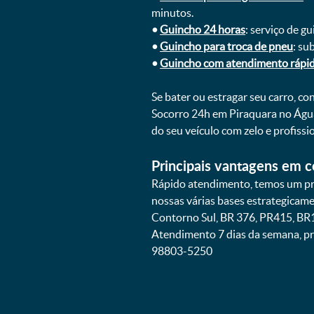
minutos.
•
Guincho 24 horas
: serviço de g
•
Guincho para troca de pneu
: su
•
Guincho com atendimento rápi
Se bater ou estragar seu carro, c
Socorro 24h em Piraquara no Água
do seu veículo com zelo e profis
Principais vantagens em c
Rápido atendimento, temos um pra
nossas várias bases estrategicam
Contorno Sul, BR 376, PR415, BR1
Atendimento 7 dias da semana, pr
98803-5250