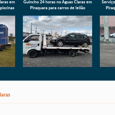
laras em
Guincho 24 horas no Águas Claras em
Serviço
piscinas
Piraquara para
carros de leilão
Pira
laras