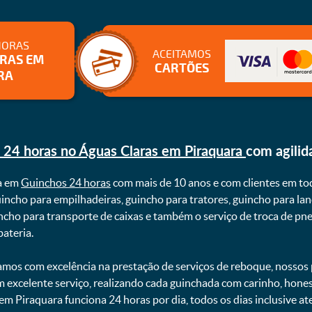
HORAS
ACEITAMOS
ARAS EM
CARTÕES
RA
 24 horas no Águas Claras em Piraquara
com agili
a em
Guinchos 24 horas
com mais de 10 anos e com clientes em to
uincho para empilhadeiras, guincho para tratores, guincho para lan
uincho para transporte de caixas e também o serviço de troca de p
teria. ㅤㅤ
mos com excelência na prestação de serviços de reboque, nossos p
m excelente serviço, realizando cada guinchada com carinho, hon
 em Piraquara funciona 24 horas por dia, todos os dias inclusive 