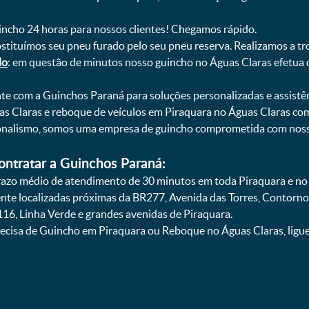
uincho 24 horas para nossos clientes! Chegamos rápido.
bstituímos seu pneu furado pelo seu pneu reserva. Realizamos a tr
do
: em questão de minutos nosso guincho no Águas Claras efetua o
onte com a Guinchos Paraná para soluções personalizadas e assistê
s Claras e reboque de veículos em Piraquara no Águas Claras com
sionalismo, somos uma empresa de guincho comprometida com nosso
ontratar a Guinchos Paraná:
zo médio de atendimento de 30 minutos em toda Piraquara e no b
ente localizadas próximas da BR277, Avenida das Torres, Contorno
16, Linha Verde e grandes avenidas de Piraquara.
ecisa de Guincho em Piraquara ou Reboque no Águas Claras, ligue