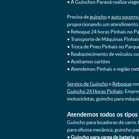
ㅤㅤ• A Guinchos Paraná realiza viage
Precisa de
guincho
e
auto socorro
proporcionando um atendimento rá
ㅤㅤ• Reboque 24 horas Pinhais no 
ㅤㅤ• Transporte de Máquinas Pinha
ㅤㅤ• Troca de Pneu Pinhais no Parq
ㅤㅤ• Reabastecimento de veículos c
ㅤㅤ• Aceitamos cartões
ㅤㅤ• Atendemos Pinhais e região me
Serviço de Guincho
e
Reboque
com
Guincho 24 Horas Pinhais
: Empre
motocicletas, guincho para máqui
Atendemos todos os tipos 
Guincho para locadoras de carro, 
para oficina mecânica, guincho para
•
Guincho para carga de bateria
: 