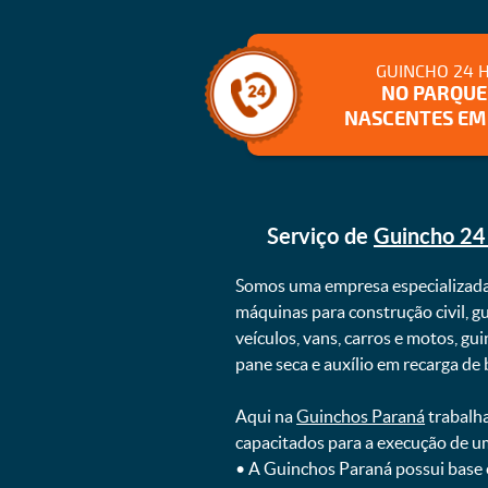
GUINCHO 24 
NO PARQUE
NASCENTES EM 
Serviço de
Guincho 24
Somos uma empresa especializad
máquinas para construção civil, g
veículos, vans, carros e motos, g
pane seca e auxílio em recarga de ba
Aqui na
Guinchos Paraná
trabalha
capacitados para a execução de u
ㅤㅤ• A Guinchos Paraná possui base