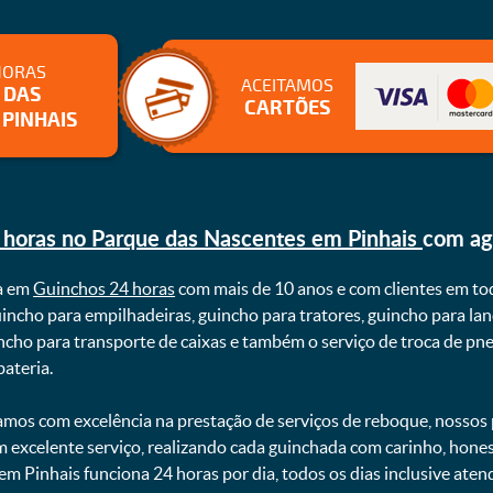
HORAS
ACEITAMOS
 DAS
CARTÕES
PINHAIS
 horas no Parque das Nascentes em Pinhais
com ag
a em
Guinchos 24 horas
com mais de 10 anos e com clientes em to
uincho para empilhadeiras, guincho para tratores, guincho para lan
uincho para transporte de caixas e também o serviço de troca de p
teria. ㅤㅤ
mos com excelência na prestação de serviços de reboque, nossos p
m excelente serviço, realizando cada guinchada com carinho, hon
 em Pinhais funciona 24 horas por dia, todos os dias inclusive ate