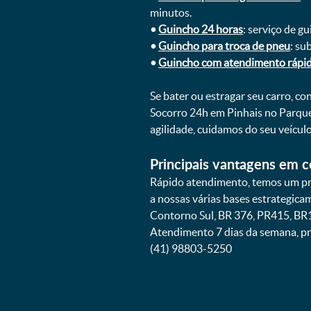
minutos.
•
Guincho 24 horas
: serviço de g
•
Guincho para troca de pneu
: su
•
Guincho com atendimento rápi
Se bater ou estragar seu carro, c
Socorro 24h em Pinhais no Parque
agilidade, cuidamos do seu veícu
Principais vantagens em c
Rápido atendimento, temos um pr
a nossas várias bases estrategic
Contorno Sul, BR 376, PR415, BR1
Atendimento 7 dias da semana, pr
(41) 98803-5250