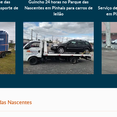
ue das
Guincho 24 horas no Parque das
nsporte de
Nascentes em Pinhais para
carros de
Serviço d
leilão
em Pi
das Nascentes