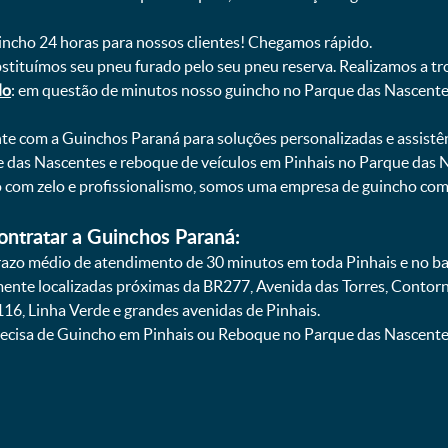
uincho 24 horas para nossos clientes! Chegamos rápido.
bstituímos seu pneu furado pelo seu pneu reserva. Realizamos a tr
do
: em questão de minutos nosso guincho no Parque das Nascentes
onte com a Guinchos Paraná para soluções personalizadas e assistê
 das Nascentes e reboque de veículos em Pinhais no Parque das 
lo com zelo e profissionalismo, somos uma empresa de guincho co
ontratar a Guinchos Paraná:
azo médio de atendimento de 30 minutos em toda Pinhais e no ba
amente localizadas próximas da BR277, Avenida das Torres, Contor
16, Linha Verde e grandes avenidas de Pinhais.
ecisa de Guincho em Pinhais ou Reboque no Parque das Nascentes