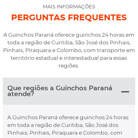
desviaram para uma oficina mais próximo, sem
MAIS INFORMAÇÕES
qualquer custo na maior boa vontade.
PERGUNTAS FREQUENTES
A Guinchos Paraná oferece guinchos 24 horas em
toda a região de Curitiba, São José dos Pinhais,
Pinhais, Piraquara e Colombo, com transporte em
território estadual e interestadual para essas
regiões.
Que regiões a Guinchos Paraná
atende?
A Guinchos Paraná oferece guinchos 24 horas
em toda a região de Curitiba, São José dos
Pinhais, Pinhais, Piraquara e Colombo, com